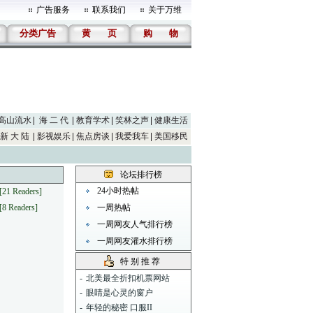
广告服务
联系我们
关于万维
分类广告
黄
页
购
物
高山流水
海 二 代
教育学术
笑林之声
健康生活
新 大 陆
影视娱乐
焦点房谈
我爱我车
美国移民
论坛排行榜
24小时热帖
[21 Readers]
[8 Readers]
一周热帖
一周网友人气排行榜
一周网友灌水排行榜
特 别 推 荐
-
北美最全折扣机票网站
-
眼睛是心灵的窗户
-
年轻的秘密 口服II