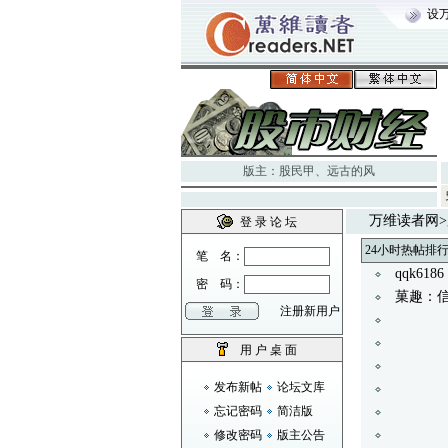
设
版主：
股民甲
、
远古的风
万维读者网
>
登 录 论 坛
24小时热帖排
笔 名：
qqk6
密 码：
菓趣：
注册新用户
用 户 桌 面
发布新帖
论坛文库
忘记密码
简洁版
修改密码
版主公告