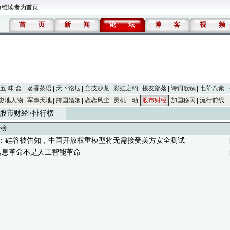
万维读者为首页
首
页
新
闻
论
坛
博
客
视
频
五 味 斋
茗香茶语
天下论坛
竞技沙龙
彩虹之约
摄友部落
诗词歌赋
七荤八素
史地人物
军事天地
跨国婚姻
恋恋风尘
灵机一动
股市财经
加国移民
流行前线
股市财经
>排行榜
行榜
186：硅谷被告知，中国开放权重模型将无需接受美方安全测试
信息革命不是人工智能革命