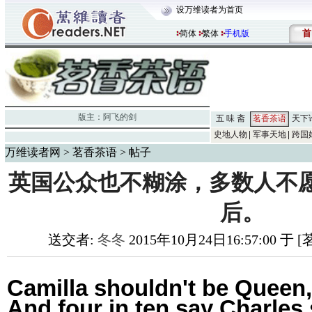
设万维读者为首页
首
简体
繁体
手机版
版主：
阿飞的剑
五 味 斋
茗香茶语
天下
史地人物
军事天地
跨国
万维读者网
>
茗香茶语
> 帖子
英国公众也不糊涂，多数人不
后。
送交者:
冬冬
2015年10月24日16:57:00 于
Camilla shouldn't be Queen,
And four in ten say Charles