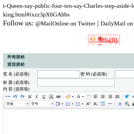
t-Queen-say-public-four-ten-say-Charles-step-aside-
king.html#ixzz3pX6GAhbs
Follow us:
|
@MailOnline on Twitter
DailyMail on
0%(0)
笔 名 (必选项):
密 码 (必选项):
标 题 (必选项):
内 容 (选填项):
字体
字号