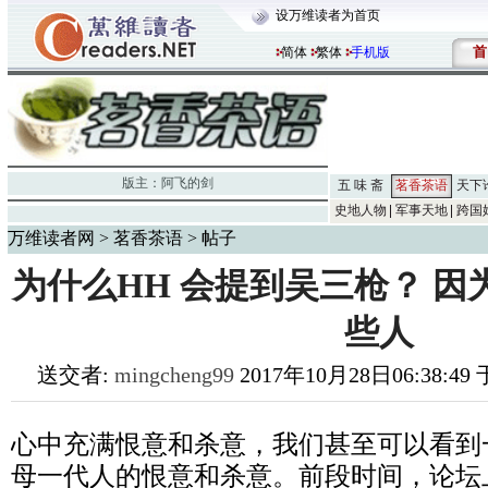
设万维读者为首页
首
简体
繁体
手机版
版主：
阿飞的剑
五 味 斋
茗香茶语
天下
史地人物
军事天地
跨国
万维读者网
>
茗香茶语
> 帖子
为什么HH 会提到吴三枪？ 
些人
送交者:
mingcheng99
2017年10月28日06:38:4
心中充满恨意和杀意，我们甚至可以看到
母一代人的恨意和杀意。
前段时间，论坛