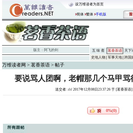
设万维读者为首页
首
简体
繁体
手机版
版主：
阿飞的剑
五 味 斋
茗香茶语
天下
史地人物
军事天地
跨国
万维读者网
>
茗香茶语
> 帖子
要说骂人团啊，老帽那几个马甲骂
送交者:
zhf
2017年12月08日23:37:26 于 [茗香茶语
0%(0)