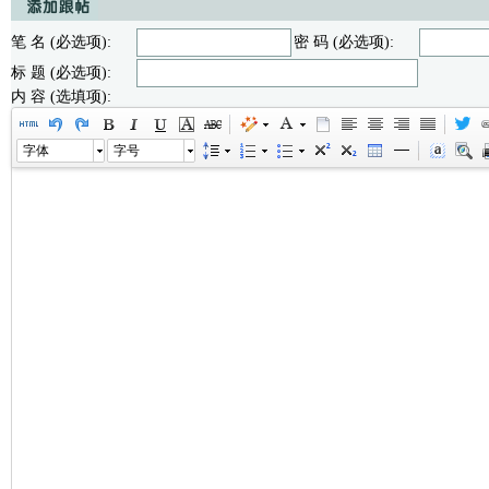
笔 名 (必选项):
密 码 (必选项):
标 题 (必选项):
内 容 (选填项):
字体
字号