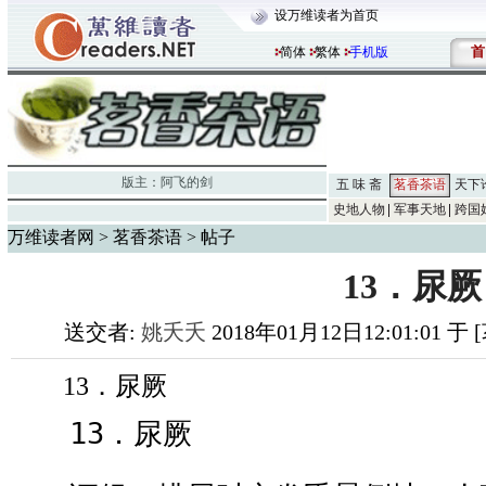
设万维读者为首页
首
简体
繁体
手机版
版主：
阿飞的剑
五 味 斋
茗香茶语
天下
史地人物
军事天地
跨国
万维读者网
>
茗香茶语
> 帖子
13．尿厥
送交者:
姚夭夭
2018年01月12日12:01:01 
13．尿厥
13．尿厥