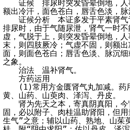
证候 排尿时突发昏晕倒地，人
额出冷汗，面色苍白，唇舌色淡，脉
证候分析 本证多发于平素肾气
排尿时，由于气随尿泄，肾气一时不
虚，气脱于上，则突发昏晕倒地，人
末，则四肢厥冷；气虚不固，则额出
面，则面色苍白；唇舌色淡、脉沉细
之象。
治法 温补肾气。
方药运用
(1)常用方金匮肾气丸加减。药
黄、山药、山萸肉、泽泻、丹皮。
肾为先天之本，寄真阴真阳，今
固，必以附子、肉桂温助肾阳，但用
生气”之意；辅以山药、熟地、山茱
桂、附“阴中求阳”；佐以丹皮、泽