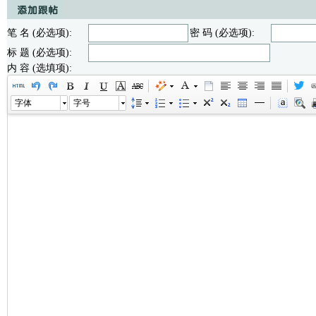
笔 名 (必选项):
密 码 (必选项):
标 题 (必选项):
内 容 (选填项):
字体
字号