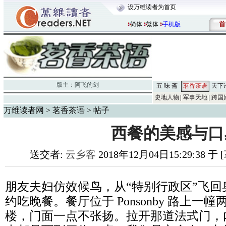
设万维读者为首页
首
简体
繁体
手机版
版主：
阿飞的剑
五 味 斋
茗香茶语
天下
史地人物
军事天地
跨国
万维读者网
>
茗香茶语
> 帖子
西餐的美感与口
送交者:
云乡客
2018年12月04日15:29:38 
朋友夫妇仿效候鸟，从“特别行政区”飞
约吃晚餐。餐厅位于 Ponsonby 路上
楼，门面一点不张扬。拉开那道法式门，