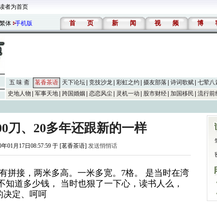
读者为首页
首
页
新
闻
视
频
博
繁体
手机版
五 味 斋
茗香茶语
天下论坛
竞技沙龙
彩虹之约
摄友部落
诗词歌赋
七荤八
史地人物
军事天地
跨国婚姻
恋恋风尘
灵机一动
股市财经
加国移民
流行前
00刀、20多年还跟新的一样
0年01月17日08:57:59 于 [茗香茶语]
发送悄悄话
，没有拼接，两米多高。一米多宽。7格。 是当时在湾
不知道多少钱， 当时也狠了一下心，读书人么，
的决定、呵呵