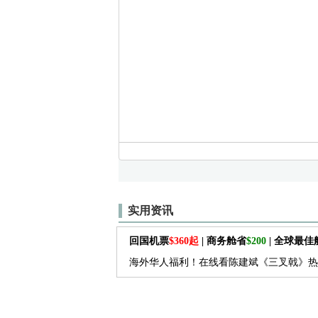
实用资讯
回国机票
$360起
| 商务舱省
$200
| 全球最
海外华人福利！在线看陈建斌《三叉戟》热