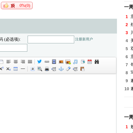
0%(0)
一
1
2
3
码 (必选项):
注册新用户
4
5
6
7
8
9
10
一
1