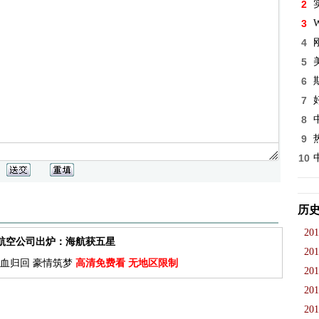
2
3
W
4
5
6
7
8
9
10
历
201
佳航空公司出炉：海航获五星
201
血归回 豪情筑梦
高清免费看 无地区限制
201
201
201