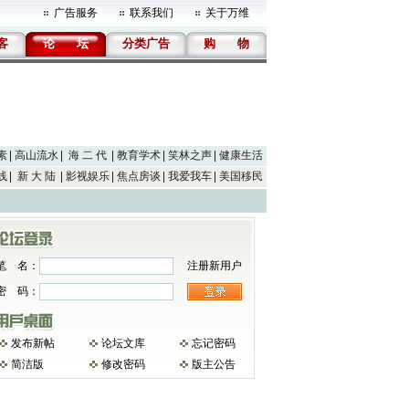
广告服务
联系我们
关于万维
客
论
坛
分类广告
购
物
素
高山流水
海 二 代
教育学术
笑林之声
健康生活
线
新 大 陆
影视娱乐
焦点房谈
我爱我车
美国移民
笔 名：
注册新用户
密 码：
发布新帖
论坛文库
忘记密码
简洁版
修改密码
版主公告