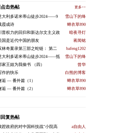
周点击热帖
更多>>
意大利多诺米蒂山徒步2024——9
雪山下的绛
残霞成诗
蝉衣草890
川普权力的回归和新达尔文主义政
暗夜寻灯
美国是近代中国的朋友
蒋闻铭
双林奇案录第三部之蛇链： 第二
bafeng1202
意大利多诺米蒂山徒步2024——抵
雪山下的绛
邻家王姐为我偷书 （四）
曾华
写作的快乐
白熊的博客
邂逅 — 番外篇（1）
蝉衣草890
邂逅 — 番外篇（2）
蝉衣草890
周回复热帖
败蹬政府的对中国科技战“小院高
a自由人