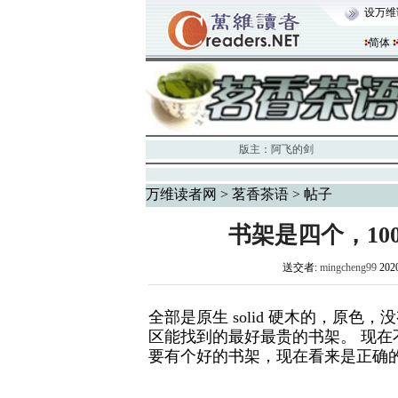
设万维
简体
版主：
阿飞的剑
万维读者网
>
茗香茶语
> 帖子
书架是四个，10
送交者:
mingcheng99
202
全部是原生 solid 硬木的，原色
区能找到的最好最贵的书架。 现在
要有个好的书架，现在看来是正确