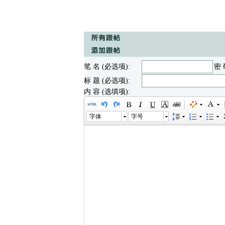
笔 名 (必选项):
密 
标 题 (必选项):
内 容 (选填项):
字体
字号