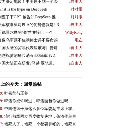
实力决定地位！中美尿不到一个壶
a自由人
hat is the hype on DeepSeek
对对眼
刚查了下GPT 被告知DeepSeep 推
对对眼
美军核潜艇对PLA的优势也就是2-3
a自由人
斯德哥尔摩的“创世”时刻：一个
WillyRong
好像乌军顶不住朝鲜士兵不要命的
毛左
中国大陆的贸易代表应该与川普讲
a自由人
热烈祝贺朝鲜兵消灭300乌军 仅2.
a自由人
中国大陆正在研发7马赫 亚轨道、
a自由人
史上的今天：回复热帖
9:
叶嘉莹与王菲
9:
啤酒你或许喝过，啤酒面包你做过吗
8:
中国连续干掉这么多位军委副主席上将。
8:
流行前线网友再度收复失地，茶渣作鸟兽
7:
饿死人了，饿死一个都要算帐的，饿死10