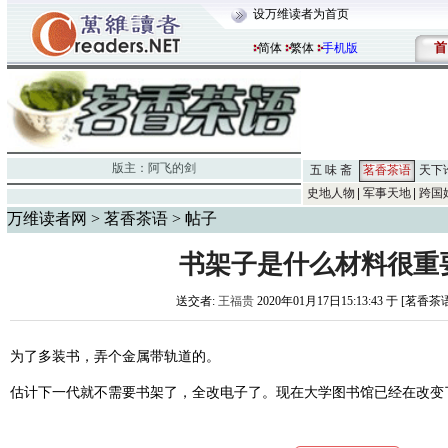
设万维读者为首页
首
简体
繁体
手机版
版主：
阿飞的剑
五 味 斋
茗香茶语
天下
史地人物
军事天地
跨国
万维读者网
>
茗香茶语
> 帖子
书架子是什么材料很重
送交者:
王福贵
2020年01月17日15:13:43 于 [茗香茶
为了多装书，弄个金属带轨道的。
估计下一代就不需要书架了，全改电子了。现在大学图书馆已经在改变