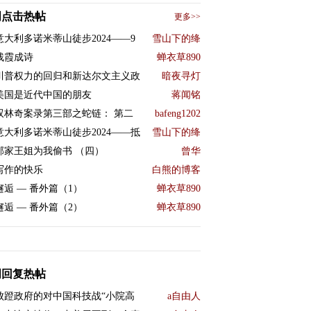
周点击热帖
更多>>
意大利多诺米蒂山徒步2024——9
雪山下的绛
残霞成诗
蝉衣草890
川普权力的回归和新达尔文主义政
暗夜寻灯
美国是近代中国的朋友
蒋闻铭
双林奇案录第三部之蛇链： 第二
bafeng1202
意大利多诺米蒂山徒步2024——抵
雪山下的绛
邻家王姐为我偷书 （四）
曾华
写作的快乐
白熊的博客
邂逅 — 番外篇（1）
蝉衣草890
邂逅 — 番外篇（2）
蝉衣草890
周回复热帖
败蹬政府的对中国科技战“小院高
a自由人