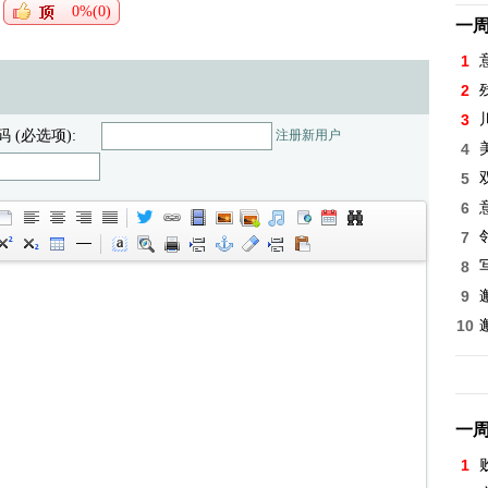
0%(0)
一
1
2
3
码 (必选项):
注册新用户
4
5
6
7
8
9
10
一
1