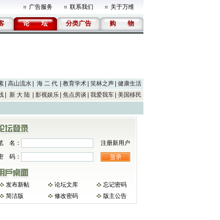
广告服务
联系我们
关于万维
客
论
坛
分类广告
购
物
素
高山流水
海 二 代
教育学术
笑林之声
健康生活
线
新 大 陆
影视娱乐
焦点房谈
我爱我车
美国移民
笔 名：
注册新用户
密 码：
发布新帖
论坛文库
忘记密码
简洁版
修改密码
版主公告