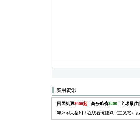
实用资讯
回国机票
$360起
| 商务舱省
$200
| 全球最
海外华人福利！在线看陈建斌《三叉戟》热