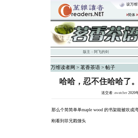
设万维
简体
版主：
阿飞的剑
万维读者网
>
茗香茶语
> 帖子
哈哈，忍不住哈哈了
送交者:
awatcher
2020
那么个简简单单maple wood 的书架能被
刚看到菲兄戳馒头