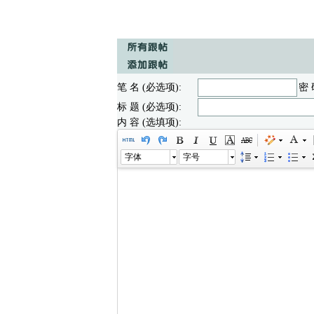
笔 名 (必选项):
密 
标 题 (必选项):
内 容 (选填项):
字体
字号