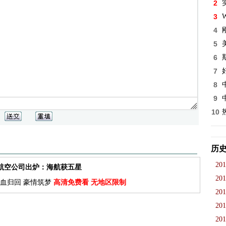
2
3
W
4
5
6
7
8
9
10
历
201
佳航空公司出炉：海航获五星
201
血归回 豪情筑梦
高清免费看 无地区限制
201
201
201