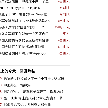
实力决定地位！中美尿不到一个壶
a自由人
hat is the hype on DeepSeek
对对眼
刚查了下GPT 被告知DeepSeep 推
对对眼
美军核潜艇对PLA的优势也就是2-3
a自由人
斯德哥尔摩的“创世”时刻：一个
WillyRong
好像乌军顶不住朝鲜士兵不要命的
毛左
中国大陆的贸易代表应该与川普讲
a自由人
中国大陆正在研发7马赫 亚轨道、
a自由人
热烈祝贺朝鲜兵消灭300乌军 仅2.
a自由人
史上的今天：回复热帖
9:
哈哈哈，阿拉成立了一个小茶社，这些日
9:
中国外交一塌糊涂
8:
啊Q跑的快。老婆孩子就苦了。瑞典内战
8:
酷19谈佛 就让我想到 只拿江湖骗子，暴
7:
提倡实话实说，反对夸大和歪曲