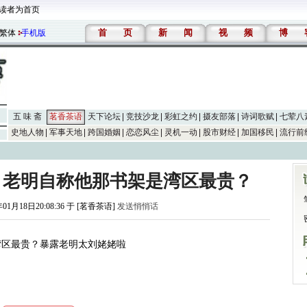
读者为首页
首
页
新
闻
视
频
博
繁体
手机版
五 味 斋
茗香茶语
天下论坛
竞技沙龙
彩虹之约
摄友部落
诗词歌赋
七荤八
史地人物
军事天地
跨国婚姻
恋恋风尘
灵机一动
股市财经
加国移民
流行前
。老明自称他那书架是湾区最贵？
年01月18日20:08:36 于 [茗香茶语]
发送悄悄话
吹成湾区最贵？暴露老明太刘姥姥啦