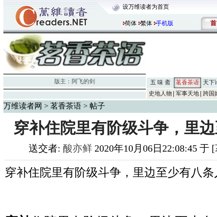
设万维读者为首页
首
简体
繁体
手机版
版主：
阿飞的剑
五 味 斋
茗香茶语
天下
史地人物
军事天地
跨国
万维读者网
>
茗香茶语
> 帖子
穿补住院里有阶级斗争，里边
送交者:
酸亦鲜
2020年10月06日22:08:45 
穿补住院里有阶级斗争，里边至少有八条