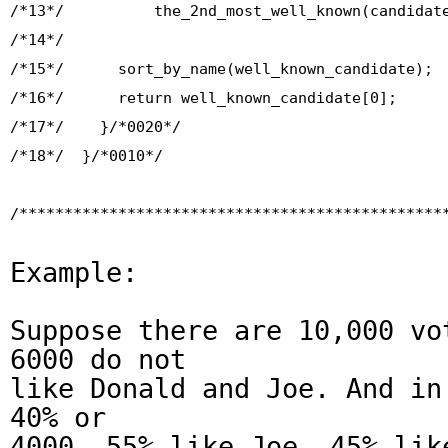
/*13*/ the_2nd_most_well_known(candidate
/*14*/
/*15*/ sort_by_name(well_known_candidate);
/*16*/ return well_known_candidate[0];
/*17*/ }/*0020*/
/*18*/ }/*0010*/
/***********************************************
Example:
Suppose there are 10,000 vo
6000 do not
like Donald and Joe. And in
40% or
4000, 55% like Joe, 45% lik