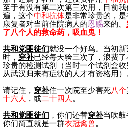
至于有没有第二次第三次用，目前我
遍，这个
中和抗体
是非常珍贵的，是
康复者对当前住院病人的
恩赐
来的。
了八个人的救命药，吸血鬼！
共和党匪徒们
就没一个好鸟。当初新
时，
穿补
已经每天验三次了，浪费了
珍贵的检测试剂（当时一个试剂盒收费
从武汉归来有症状的人才有资格用）
请记住，
穿补
住一次院至少害死
八个
十六人
，或
二十四人
。
共和党匪徒们
，你们还替
穿补
当吹鼓
你们简直就是一群
衣冠禽兽
。