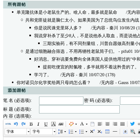
单克隆抗体是小老鼠生产的。啥人命，最多就是鼠命
/无内容 - 秦
共和党匪徒就是脑仁太小。如果美国为了总统鸟位发生内战
你是说民诛党里坏人多？
/无内容 - 秦川 10/08/20 (1
我说穿补杀了至少8人，不是说他杀人取血，而是说他占
三期实验药，有不同剂量组，川普自愿做高剂量小
是通过细胞融合筛选，不用再牺牲老鼠筒子们。
- pifu01 10/
好消息。穿补说要免费向全体美国人提供他用过的“中和
提前吃便宜的羟氯喹，多半就用不着这矜贵的了。
学习了。
/无内容 - 秦川 10/07/20 (178)
你对诺贝尔化学奖给两只母鸡怎么看？
/无内容 - Gauss 10/07/2
笔 名 (必选项):
密 码 (必选项):
标 题 (必选项):
内 容 (选填项):
字体
字号