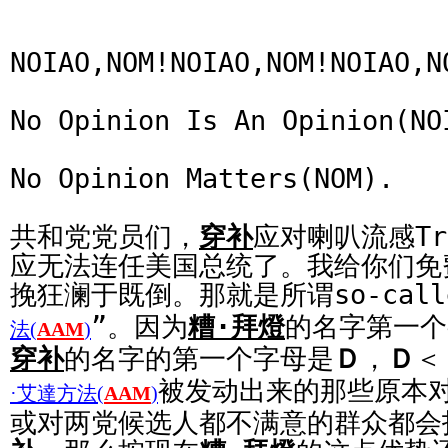
NOIAO,NOM!NOIAO,NOM!NOIAO,N
No Opinion Is An Opinion(NO
No Opinion Matters(NOM).
共和党党员们，
穿补
应对喇叭流感Tr
应无法连任美国总统了。我给你们免
挽狂澜于既倒。那就是所谓so-call
”。因为
糟·拜燈
的名字第一个
法(
AAM
)
穿补
的名字的第一个字母是
Ｄ
，
Ｄ
＜
被发动出来的那些原本
·艾達方法(
AAM
)
或对两党候选人都不满意的群众都会