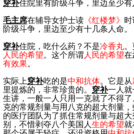
穿补
住院里有阶级斗争，里边至少有
毛主席
在辅导女护士读
《红楼梦》
时
阶级斗争，里边至少有十几条人命。
穿补
住院，吃什么药？不是
冷香丸
。
人民的希望
。这个所谓
人民的希望
在
有效果
。
实际上
穿补
吃的是
中和抗体
。它是从
里提炼的，非常珍贵的。
穿补
一人就
生讲，一般一人只用一克就了不得了
克的常规剂量与用八克的超大剂量，
的医疗团队为了抓住常规剂量与超大
别，不惜剥夺八个美国人
生的希望
就
那个还属于轻症，还没资格用
中和抗