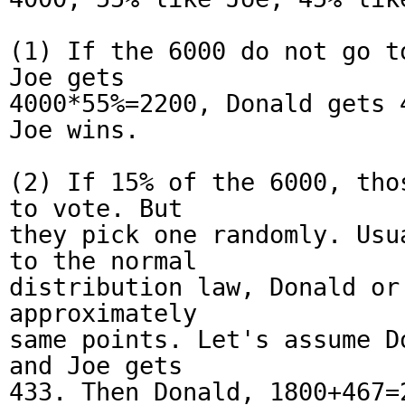
(1) If the 6000 do not go t
Joe gets
4000*55%=2200, Donald gets 
Joe wins.
(2) If 15% of the 6000, tho
to vote. But
they pick one randomly. Usu
to the normal
distribution law, Donald or
approximately
same points. Let's assume D
and Joe gets
433. Then Donald, 1800+467=