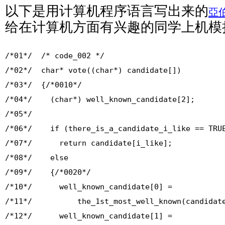
以下是用计算机程序语言写出来的
亞
给在计算机方面有兴趣的同学上机模
/*01*/ /* code_002 */
/*02*/ char* vote((char*) candidate[])
/*03*/ {/*0010*/
/*04*/ (char*) well_known_candidate[2];
/*05*/
/*06*/ if (there_is_a_candidate_i_like == TRU
/*07*/ return candidate[i_like];
/*08*/ else
/*09*/ {/*0020*/
/*10*/ well_known_candidate[0] =
/*11*/ the_1st_most_well_known(candidate
/*12*/ well_known_candidate[1] =