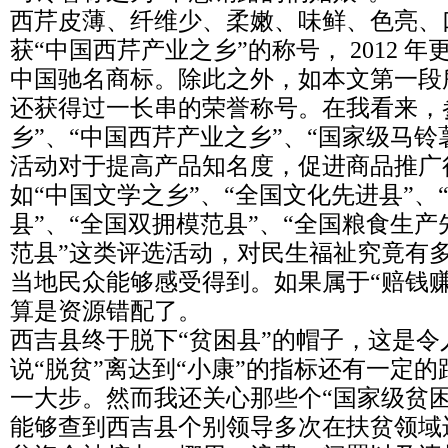
西芹皮薄、纤维少、柔嫩、味鲜、色亮、
获“中国西芹产业之乡”的称号， 2012 
中国驰名商标。除此之外，如本文第一段
还获得过一长串的荣誉称号。在我看来，
乡”、“中国西芹产业之乡”、“国家级马铃
活动对于提高产品知名度，促进商品推广
如“中国文学之乡”、“全国文化先进县”、
县”、“全国双拥模范县”、“全国粮食生产
范县”这类评选活动，对民生福祉究竟有
当地民众能够感受得到。如果属于“赔钱
算是资源错配了。
西吉县终于脱下“贫困县”的帽子，这是
说“脱贫”离达到“小康”的指标还有一定
一大步。然而我还关心那些个“国家级贫
能够查到西吉县个别领导多次在扶贫领域