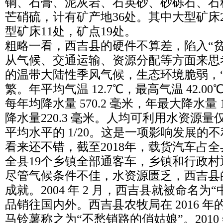
铜、石膏、泥灰岩、石英砂、砂砾石、石
芒硝硫，计有矿产地36处。其中大型矿床
型矿床11处，矿点19处。
粗略一看，西吉县的硬件不算差，陷入“
从气候、交通运输、资源分配等方面来思
的温带大陆性季风气候，生态环境脆弱，
繁。年平均气温 12.7℃，最高气温 42.00
每年均降水量 570.2 毫米，年最大降水量 1
降水量220.3 毫米。人均可利用水资源量仅
平均水平的 1/20。这是一项影响发展的
看来还不错，截至2018年，载货汽车占全县
全县19个乡镇全部通客车，乡镇和行政村通
尽管气候条件不佳，水资源匮乏，西吉县
成就。2004 年 2 月，西吉县就被命名为
品销往国内外。西吉县农牧局在 2016 
马铃薯称之为“不愁销路的俏姑娘”。201