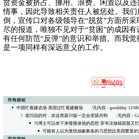
贫资金被挤占、挪用、浪费、闲置以及违
情事，因此导致相关责任人被惩处。我们
倒，宣传口对各级领导在“脱贫”方面所
尽的报道，唯独不见对于“贫困”的成因
有任何防范“反弹”的意识和举措。而我觉
是一项同样有深远意义的工作。
0%(0)
中国忙着建农场 美国过忙着建赌场
/无内容 - gooddday 12/08/2
老闫说的对，农这类舔川饭一定会变舔共狗
/无内容 - Gauss 
习博士可以坐下来慢慢谈他的思想 穿爷没做稳屁股又
可能有人以为笼统抽象教条的习思想比美国繁复的