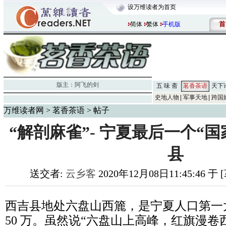
设万维读者为首页
首
简体
繁体
手机版
版主：
阿飞的剑
五 味 斋
茗香茶语
天下
史地人物
军事天地
跨国
万维读者网
>
茗香茶语
> 帖子
“解剖麻雀”- 宁夏最后一个“
县
送交者:
云乡客
2020年12月08日11:45:46 
西吉县地处六盘山西簏，是宁夏人口第一
50 万。虽然说“六盘山上高峰，红旗漫卷