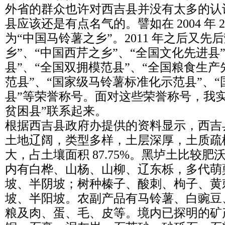
外省的群众也许对西吉县并没有太多的认
县应该还是有点名气的。譬如在 2004 年
为“中国马铃薯之乡”。2011 年之后又先
乡”、“中国西芹之乡”、“全国文化先进县
县”、“全国双拥模范县”、“全国粮食生产
范县”、“国家级马铃薯标准化示范县”、
县”等荣誉称号。面对这些荣誉称号，我
贫困县”联系起来。
根据西吉县政府办提供的资料显示，西吉
土地辽阔，类型多样，土层深厚，土质疏
大，占土壤面积 87.75%。黑垆土比较
内有白桦、山杨、山柳、辽东栎，多代萌
坡、半阴坡；树种榛子、酸刺、枸子、黄
坡、半阳坡。农副产品有马铃薯、白豌豆
粮及肉、蛋、毛、皮等。境内已探明的矿