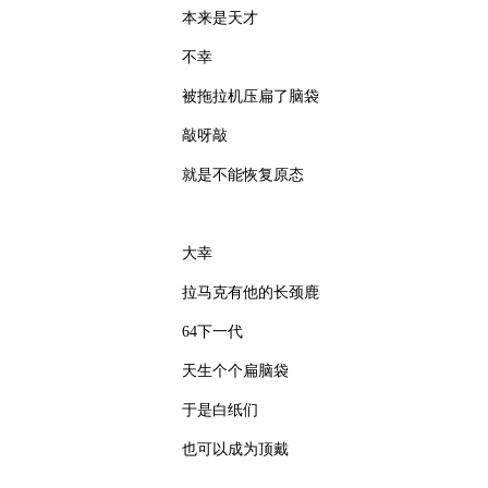
本来是天才
不幸
被拖拉机压扁了脑袋
敲呀敲
就是不能恢复原态
大幸
拉马克有他的长颈鹿
64下一代
天生个个扁脑袋
于是白纸们
也可以成为顶戴