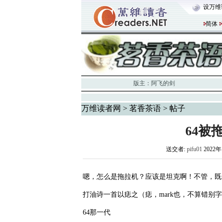
设万维
简体
版主：
阿飞的剑
万维读者网
>
茗香茶语
> 帖子
64被
送交者:
pifu01
2022年
嗯，怎么是拖拉机？应该是坦克啊！不管，既
打油诗一首以痣之（痣，mark也，不算错别
64那一代