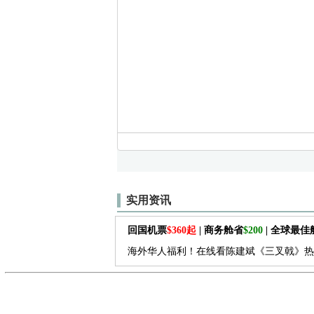
实用资讯
回国机票
$360起
| 商务舱省
$200
| 全球最
海外华人福利！在线看陈建斌《三叉戟》热