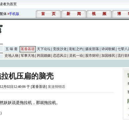
读者为首页
首
页
新
闻
视
频
博
繁体
手机版
五 味 斋
茗香茶语
天下论坛
竞技沙龙
彩虹之约
摄友部落
诗词歌赋
七荤八
史地人物
军事天地
跨国婚姻
恋恋风尘
灵机一动
股市财经
加国移民
流行前
拖拉机压扁的脑壳
12月02日12:40:06 于 [茗香茶语]
发送悄悄话
然妖妖说是拖拉机，那就拖拉机。
字）