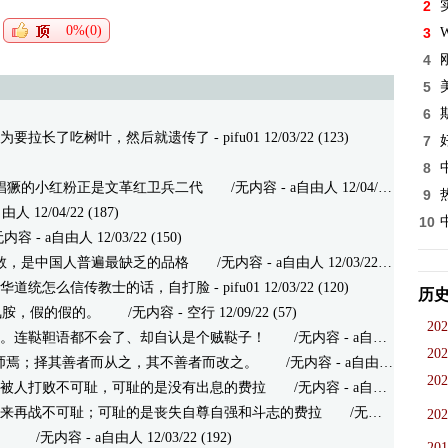
2
0%(0)
3
W
4
5
6
为要拉长了吃树叶，然后就遗传了
- pifu01 12/03/22 (123)
7
8
上猖獗的小红粉正是文革红卫兵二代
/无内容 - a自由人 12/04/22 (174)
9
由人 12/04/22 (187)
10
 - a自由人 12/03/22 (150)
勇敢，是中国人普遍最缺乏的品格
/无内容 - a自由人 12/03/22 (102)
华道统怎么信传教士的话，自打脸
- pifu01 12/03/22 (120)
历
氰胺，假的假的。
/无内容 - 空行 12/09/22 (57)
202
。连鞑靼语都不会了、却自认是个贼鞑子！
/无内容 - a自由人 12/09/22 (80)
202
师焉；择其善者而从之，其不善者而改之。
/无内容 - a自由人 12/03/22 (200)
202
被人打败不可耻，可耻的是没有出息的费拉
/无内容 - a自由人 12/03/22 (171)
来再战不可耻；可耻的是丧失自尊自强和斗志的费拉
/无内容 - a自由人 12/03/22 (199)
202
。
/无内容 - a自由人 12/03/22 (192)
201