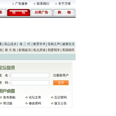
广告服务
联系我们
关于万维
客
论
坛
分类广告
购
物
素
高山流水
海 二 代
教育学术
笑林之声
健康生活
线
新 大 陆
影视娱乐
焦点房谈
我爱我车
美国移民
笔 名：
注册新用户
密 码：
发布新帖
论坛文库
忘记密码
简洁版
修改密码
版主公告