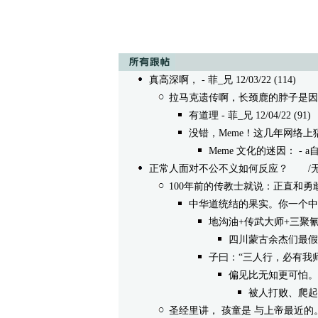
真高深啊，
- 菲_兄 12/03/22 (114)
拉马克遗传啊，长颈鹿的脖子是因
有道理
- 菲_兄 12/04/22 (91)
没错，Meme！这几年网络
Meme 文化的迷因：
- a自
正常人面对不公不义如何反应？
/无内容
100年前的传教士就说：正直和
中华道统结的果实。你一个中
地沟油+传武大师+三聚
四川蒙古余杰们最假
子曰：“三人行，必有我
偏见比无知更可怕。
被人打败、爬起
圣经里讲， 孩童是 与上帝最近的