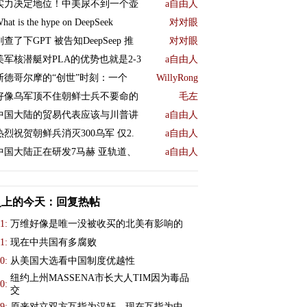
实力决定地位！中美尿不到一个壶
a自由人
hat is the hype on DeepSeek
对对眼
刚查了下GPT 被告知DeepSeep 推
对对眼
美军核潜艇对PLA的优势也就是2-3
a自由人
斯德哥尔摩的“创世”时刻：一个
WillyRong
好像乌军顶不住朝鲜士兵不要命的
毛左
中国大陆的贸易代表应该与川普讲
a自由人
热烈祝贺朝鲜兵消灭300乌军 仅2.
a自由人
中国大陆正在研发7马赫 亚轨道、
a自由人
史上的今天：回复热帖
1:
万维好像是唯一没被收买的北美有影响的
1:
现在中共国有多腐败
0:
从美国大选看中国制度优越性
纽约上州MASSENA市长大人TIM因为毒品
0:
交
9:
原来对立双方互指为汉奸，现在互指为中