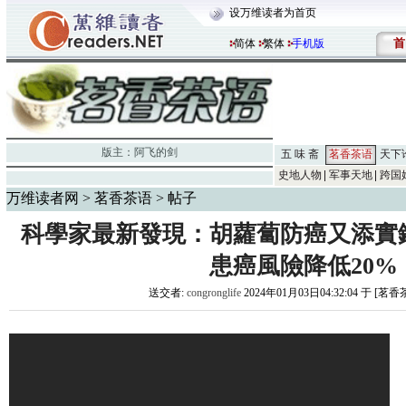
设万维读者为首页
首
简体
繁体
手机版
版主：
阿飞的剑
五 味 斋
茗香茶语
天下
史地人物
军事天地
跨国
万维读者网
>
茗香茶语
> 帖子
科學家最新發現：胡蘿蔔防癌又添實
患癌風險降低20%
送交者:
congronglife
2024年01月03日04:32:04 于 [茗