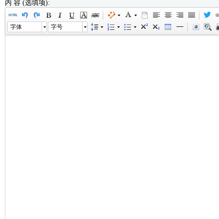
内 容 (选填项):
字体
字号