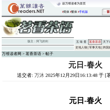
设万维读者为首页
首
简体
繁体
手机版
版主：
阿飞的剑
五 味 斋
茗香茶语
天下
史地人物
军事天地
跨国
万维读者网
>
茗香茶语
> 帖子
元日-春火
送交者:
万沐
2025年12月29日16:13:48 于
元日
春火
-