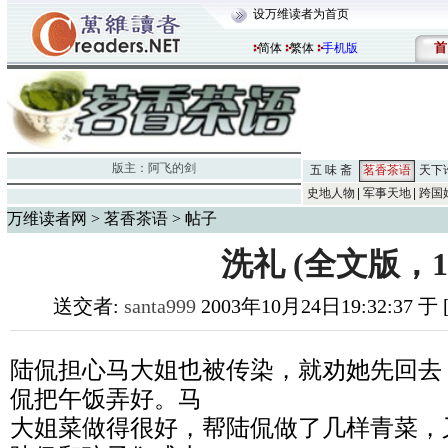
设万维读者为首页
首
简体
繁体
手机版
版主：
阿飞的剑
五 味 斋
茗香茶语
天下
史地人物
军事天地
跨国
万维读者网
>
茗香茶语
> 帖子
洗礼 (全文版，1
送交者:
santa999
2003年10月24日19:32:37 
陆侃担心马大姐也被传染，就劝她先回去
侃把午饭弄好。马
大姐菜做得很好，帮陆侃做了几样青菜，