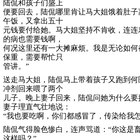
陆侃和孩子们盛上
便要回去，陆侃哪里肯让马大姐饿着肚子
午饭，又拿出五十
元钱要付给她。马大姐坚持不肯收，连连
的病也需要钱啊，
何况这里还有一大摊麻烦。我是无论如何
保重，需要帮忙只
管讲。”
送走马大姐，陆侃马上带着孩子又跑到何
冲剂回来喂了两个
儿子。晚上妻子回来，陆侃问她为什么要
妻子理直气壮地说：
“我也要吃啊，你们都感冒了，传染给我怎
陆侃气得脸色惨白，连声骂道：“你这是
这样吗？”