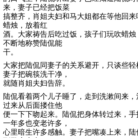
来，妻子已经把饭菜
搞整齐，肖姐夫妇和马大姐都在等他回来
蜡烛，放着红
酒。大家祷告后吃过饭，孩子们玩吹蜡烛
不断地称赞陆侃能
干。
大家把陆侃同妻子的关系避开，只谈些轻
妻子把碗筷洗干净，
就随肖姐夫妇告辞。
陆侃看着两个儿子睡了，走到洗漱间来，
过来从后面搂住他
便一下下吻起来。陆侃把身体转过来，手
一年多也变老许多，
心里暗生许多感触。妻子把嘴凑上来，陆