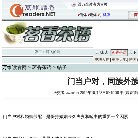
设万维读者为首页
首
简体
繁体
手机版
版主：
阿飞的剑
五 味 斋
茗香茶语
天下
史地人物
军事天地
跨国
万维读者网
>
茗香茶语
> 帖子
门当户对，同族外
送交者:
awatcher
2012年10月23日09:19:58 于 [茗香茶
门当户对和婚姻般配，是保持婚姻长久夫妻和睦中的重要
一个因素
。