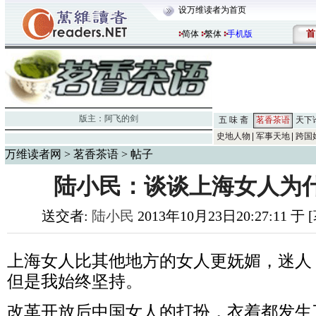
设万维读者为首页
首
简体
繁体
手机版
版主：
阿飞的剑
五 味 斋
茗香茶语
天下
史地人物
军事天地
跨国
万维读者网
>
茗香茶语
> 帖子
陆小民：谈谈上海女人为
送交者:
陆小民
2013年10月23日20:27:11 
上海女人比其他地方的女人更妩媚，迷人
但是我始终坚持。
改革开放后中国女人的打扮，衣着都发生