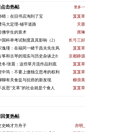
周点击热帖
更多>>
孙晴：在旧书店淘到了宝
芨芨草
费马大定理-铺平道路
天蓉
哈佛学生的算术
席琳
中国科举考试制度及其影响（2）
长弓三好
宋逸瑾：在福冈一睹千昌夫先生风
芨芨草
古筝和古琴的现实与历史杂谈之8:
京都静源
龙冬/张晨：这些草月流作品到底
芨芨草
资中筠：不要上缴独立思考的权利
芨芨草
聊聊有关食盐与抗癌的新发现
柳浪美
不反思“文革”的社会就是个食人
芨芨草
周回复热帖
文史畸才方舟子
亦明_