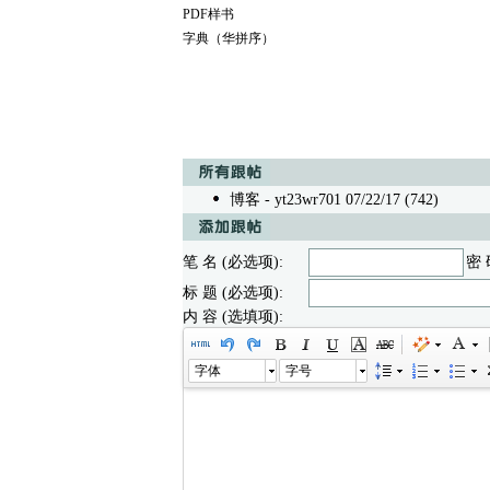
PDF样书
字典（华拼序）
博客
- yt23wr701 07/22/17 (742)
笔 名 (必选项):
密 
标 题 (必选项):
内 容 (选填项):
字体
字号