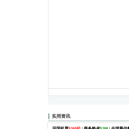
实用资讯
回国机票
$360起
| 商务舱省
$200
| 全球最