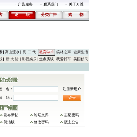
广告服务
联系我们
关于万维
客
论
坛
分类广告
购
物
素
高山流水
海 二 代
教育学术
笑林之声
健康生活
线
新 大 陆
影视娱乐
焦点房谈
我爱我车
美国移民
笔 名：
注册新用户
密 码：
发布新帖
论坛文库
忘记密码
简洁版
修改密码
版主公告