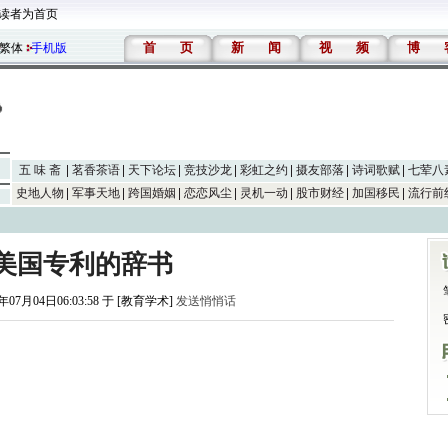
读者为首页
首
页
新
闻
视
频
博
繁体
手机版
五 味 斋
茗香茶语
天下论坛
竞技沙龙
彩虹之约
摄友部落
诗词歌赋
七荤八
史地人物
军事天地
跨国婚姻
恋恋风尘
灵机一动
股市财经
加国移民
流行前
美国专利的辞书
年07月04日06:03:58 于 [教育学术]
发送悄悄话