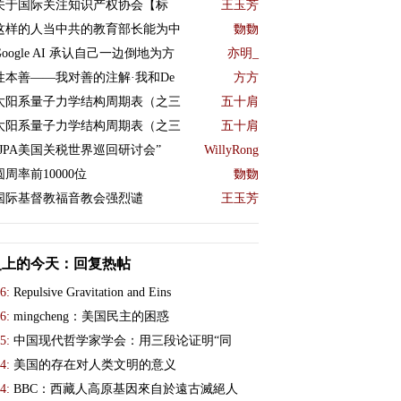
关于国际关注知识产权协会【标
王玉芳
这样的人当中共的教育部长能为中
覅覅
Google AI 承认自己一边倒地为方
亦明_
性本善——我对善的注解·我和De
方方
太阳系量子力学结构周期表（之三
五十肩
太阳系量子力学结构周期表（之三
五十肩
“JPA美国关税世界巡回研讨会”
WillyRong
圆周率前10000位
覅覅
国际基督教福音教会强烈谴
王玉芳
史上的今天：回复热帖
6:
Repulsive Gravitation and Eins
6:
mingcheng：美国民主的困惑
5:
中国现代哲学家学会：用三段论证明“同
4:
美国的存在对人类文明的意义
4:
BBC：西藏人高原基因來自於遠古滅絕人