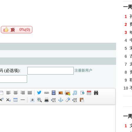
一
1
2
0%(0)
3
4
5
6
7
码 (必选项):
注册新用户
8
9
10
一
1