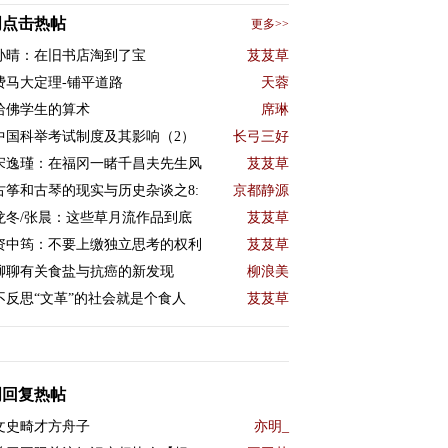
周点击热帖
更多>>
孙晴：在旧书店淘到了宝
芨芨草
费马大定理-铺平道路
天蓉
哈佛学生的算术
席琳
中国科举考试制度及其影响（2）
长弓三好
宋逸瑾：在福冈一睹千昌夫先生风
芨芨草
古筝和古琴的现实与历史杂谈之8:
京都静源
龙冬/张晨：这些草月流作品到底
芨芨草
资中筠：不要上缴独立思考的权利
芨芨草
聊聊有关食盐与抗癌的新发现
柳浪美
不反思“文革”的社会就是个食人
芨芨草
周回复热帖
文史畸才方舟子
亦明_