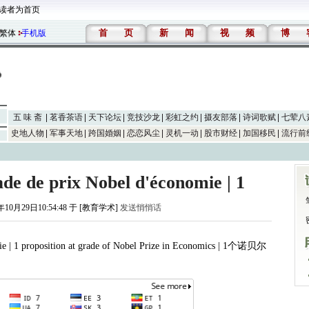
读者为首页
首
页
新
闻
视
频
博
繁体
手机版
五 味 斋
茗香茶语
天下论坛
竞技沙龙
彩虹之约
摄友部落
诗词歌赋
七荤八
史地人物
军事天地
跨国婚姻
恋恋风尘
灵机一动
股市财经
加国移民
流行前
de de prix Nobel d'économie | 1
年10月29日10:54:48 于 [教育学术]
发送悄悄话
ie | 1 proposition at grade of Nobel Prize in Economics | 1个诺贝尔