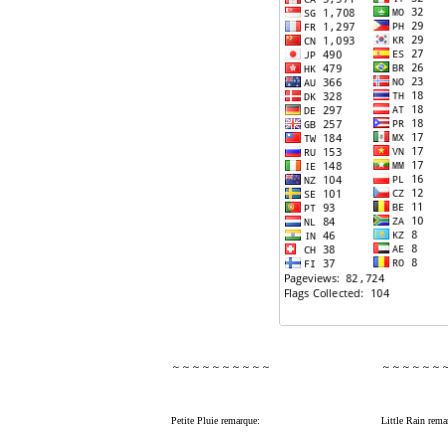
～～～～～～～～～～
～～～～～～
Petite Pluie remarque:
Little Rain rema