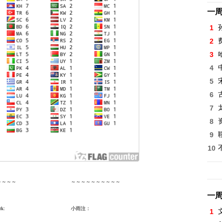
一
1
2
3
4
5
6
7
8
9
10
～～～～
～～～～～～～～～～
一
rk:
小雨注：
1