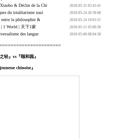
bo & Déclin de la Chi
2018-05-31 05:43:41
 du totalitarisme nazi
2018-05-24 20:38:08
tre la philosophie &
2018-05-14 19:03:51
 1 World | 天下1家
2018-05-11 05:00:36
rsalisme des langue
2018-05-06 08:04:58
======================
之轻』vs『颐和园』
jeunesse chinoise』