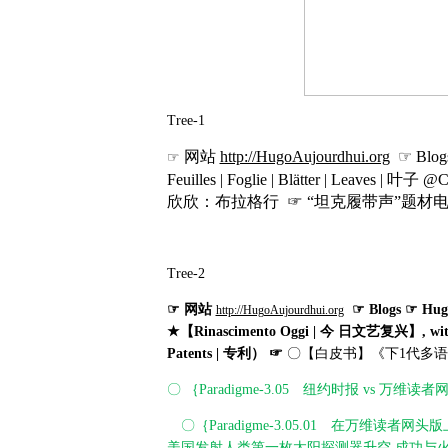
Tree-1
网站
http://HugoAujourdhui.org
☞ Blogs
☞
Feuilles | Foglie | Blätter | Leaves |
叶子
@C
欣欣：布拉格行
☞
“坦克履带声”题材电
Tree-2
☞
网站
☞ Blogs ☞ Hugo
http://HugoAujourdhui.org
★
【
Rinascimento Oggi |
今 日文艺复兴】
, wi
Patents |
专利） ☞
〇【白皮书】《下1代多语
〇 ｛Paradigme-3.05 纽约时报 vs 万维读
〇｛Paradigme-3.05.01 在万维读者
美国发射人类第一枚太阳探测器升空 成功与