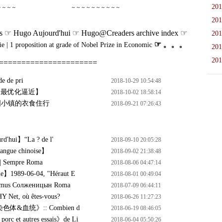
201
～～～～
～～～～～～～～～～
201
s ☞ Hugo Aujourd'hui ☞ Hugo@Creaders archive index ☞
201
☞
。。。
e | 1 proposition at grade of Nobel Prize in Economic
201
201
======================
 de pri
2018-10-29 10:54:48
’最优化逼近】
2018-10-02 18:58:14
国小镇的衣食住行
2018-09-21 07:26:43
hui】“La ? de l'
2018-09-10 20:05:28
ngue chinoise】
2018-09-02 21:38:48
mpre Roma
2018-08-06 04:47:14
989-06-04, "Héraut E
2018-08-01 00:49:04
mus Солженицын Roma
2018-07-09 06:44:11
Net, où êtes-vous?
2018-06-26 11:27:23
血统》:: Combien d
2018-06-19 08:46:05
 et autres essais》de Li
2018-06-04 05:50:26