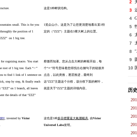
2
ructure.
这是
1
种树状结构。
3
4
mountains small. This is for you
1
览众山小。这是为了让您更清楚地看出某
1
特
5
throughly the position of 1
定的（“
ZZZ”
）主题在
1
棵大树上的位置。
6
 “ZZZ” on 1 big tree.
7
8
9
for cognizing macro. You start
察微而知著。您从点击大树的树根开始，每
10
he root of 1 big tree. Each “☞”
个“☞”符号意味着您得找出右侧句子的链接并
u to find 1 link of 1 sentence on
点击，以此类推，逐层推进，最终到
lick, step by step, & finally reach
达“
ZZZ”
主题这个分杈，该分杈下面的树叶，
ct “ZZZ” on 1 branch, all leaves
就是关于“
ZZZ”
主题的详细内容。
历
sent the details of that “ZZZ”
201
201
201
IRV
, invented by
Victor
这也是
1
种
多目標重返大氣層載具
,
由
Victor
201
.
Universel Labo
发明。
201