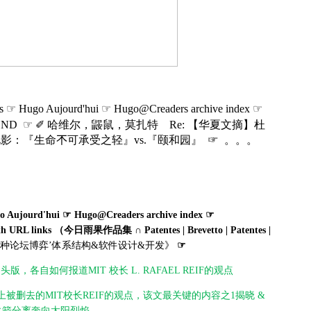
 ☞ Hugo Aujourd'hui ☞ Hugo@Creaders archive index ☞
ND ☞
✐ 哈维尔，鼹鼠，莫扎特 Re: 【华夏文摘】杜
影：『生命𣎴可承受之轻』vs.『颐和园』 ☞ 。。。
 Aujourd'hui ☞ Hugo@Creaders archive index ☞
th URL links
（今日雨果作品集 ∩
Patentes | Brevetto | Patentes |
种论坛博弈’体系结构&软件设计&开发》
☞
者网头版，各自如何报道MIT 校长 L. RAFAEL REIF的观点
网头版上被删去的MIT校长REIF的观点，该文最关键的内容之1揭晓 &
火箭分离奔向太阳烈焰