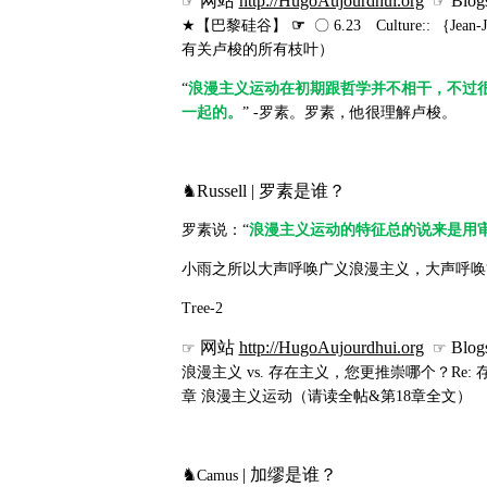
网站
http://HugoAujourdhui.org
Blog
☞
☞
★【巴黎硅谷】
☞
〇 6.23 Culture:: ｛Jean
有关卢梭的所有枝叶）
“
浪漫主义运动在初期跟哲学并不相干，不过
一起的。
” -罗素。罗素，他很理解卢梭。
♞Russell | 罗素是谁？
罗素说：“
浪漫主义运动的特征总的说来是用
小雨之所以大声呼唤广义浪漫主义，大声呼唤
Tree-2
网站
http://HugoAujourdhui.org
Blog
☞
☞
浪漫主义 vs. 存在主义，您更推崇哪个？Re
章 浪漫主义运动（请读全帖&第18章全文）
♞
| 加缪是谁？
Camus