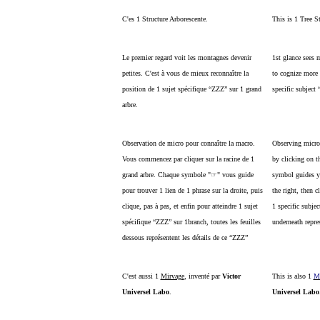
C'es 1 Structure Arborescente.
This is 1 Tree St
Le premier regard voit les montagnes devenir
1st glance sees 
petites. C'est à vous de mieux reconnaître la
to cognize more 
position de 1 sujet spécifique “ZZZ” sur 1 grand
specific subject
arbre.
Observation de micro pour connaître la macro.
Observing micro 
Vous commencez par cliquer sur la racine de 1
by clicking on t
grand arbre. Chaque symbole "☞" vous guide
symbol guides yo
pour trouver 1 lien de 1 phrase sur la droite, puis
the right, then c
clique, pas à pas, et enfin pour atteindre 1 sujet
1 specific subje
spécifique “ZZZ” sur 1branch, toutes les feuilles
underneath repre
dessous représentent les détails de ce “ZZZ”
C'est aussi 1
Mirvage
, inventé par
Victor
This is also 1
M
Universel Labo
.
Universel Labo