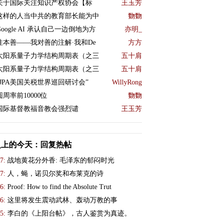
关于国际关注知识产权协会【标
王玉芳
这样的人当中共的教育部长能为中
覅覅
Google AI 承认自己一边倒地为方
亦明_
性本善——我对善的注解·我和De
方方
太阳系量子力学结构周期表（之三
五十肩
太阳系量子力学结构周期表（之三
五十肩
“JPA美国关税世界巡回研讨会”
WillyRong
圆周率前10000位
覅覅
国际基督教福音教会强烈谴
王玉芳
史上的今天：回复热帖
7:
战地黄花分外香: 毛泽东的郁闷时光
7:
人，蝇，诺贝尔奖和布莱克的诗
6:
Proof: How to find the Absolute Trut
6:
这里将发生震动武林、轰动万教的事
5:
李白的《上阳台帖》，古人鉴赏为真迹。