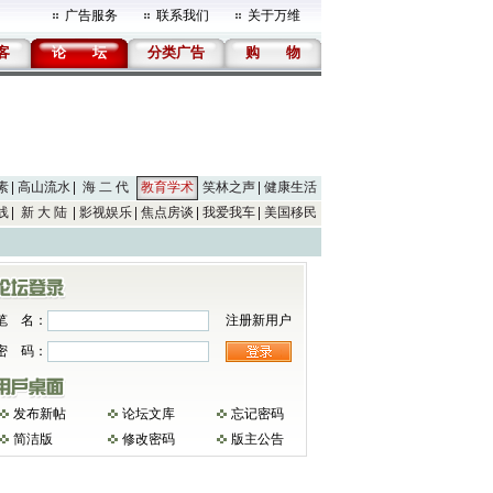
广告服务
联系我们
关于万维
客
论
坛
分类广告
购
物
素
高山流水
海 二 代
教育学术
笑林之声
健康生活
线
新 大 陆
影视娱乐
焦点房谈
我爱我车
美国移民
笔 名：
注册新用户
密 码：
发布新帖
论坛文库
忘记密码
简洁版
修改密码
版主公告