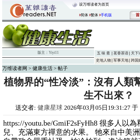
设万维读者为首页
首
简体
繁体
手机版
版主：
Yiyi11
五 味 斋
茗香茶语
天下
史地人物
军事天地
跨国
万维读者网
>
健康生活
> 帖子
植物界的“性冷淡”：沒有人類
生不出來？
送交者:
健康星球
2026年03月05日19:31:27 
https://youtu.be/GmiF2sFyHh8
兒、充滿東方禪意的水果。 牠來自中美