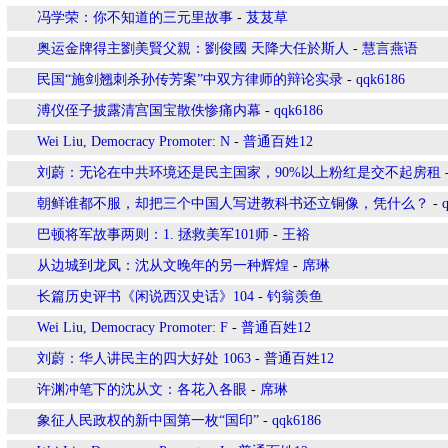
冯学荣：你不知道的三元里故事
-
芨芨草
奥运金牌得主劉美賢父親：劉俊國 天降大任於斯人
-
慧言燕语
民国“施剑翘刺杀孙传芳案”中双方律师的辩论实录
-
qqk6186
溥仪侄子披露清宫国宝散佚惨痛内幕
-
qqk6186
Wei Liu, Democracy Promoter: N
-
普通百姓12
刘蔚：无论在中共环境还是民主国家，90%以上粉红是交不起房租
朝鲜谁都不服，却把三个中国人写进教科书还立铜像，凭什么？
-
巴顿将军故事两则：1. 拯救美军101师
-
王裕
从边城到龙凤：沈从文晚年的另一种辉煌
-
席琳
长篇历史评书《闲说西汉史话》104
-
钓翁羡鱼
Wei Liu, Democracy Promoter: F
-
普通百姓12
刘蔚：华人讲民主的四大好处 1063
-
普通百姓12
许渊冲笔下的沈从文：各花入各眼
-
席琳
象征人民政权的新中国第一枚“国印”
-
qqk6186