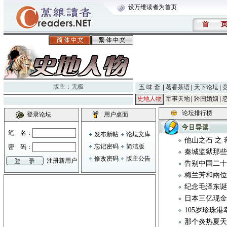
设万维读者为首页
首
版主：
无极
五 味 斋
茗香茶语
天下论坛
史地人物
军事天地
跨国婚姻
论坛排行榜
登录论坛
用户桌面
笔 名：
发布新帖
论坛文库
他山之石 之
忘记密码
简洁版
密 码：
秦城监狱那些
修改密码
版主公告
注册新用户
告别中国二
梅兰芳和兩
纪念毛泽东
日本三亿现金
105岁珍珠
那个炎热夏