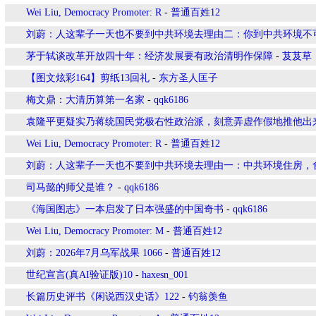
Wei Liu, Democracy Promoter: R
-
普通百姓12
刘蔚：人这辈子一天也不要到中共环境去理由二：你到中共环境不
茅于轼谈改革开放四十年：经济发展要有政治清明作保障
-
芨芨草
【图文炫彩164】剪纸13回礼
-
东方圣人匡子
梅文鼎：大清历算第一名家
-
qqk6186
袁隆平更疑实乃蒋统国民党极右性政治派，刻意弄虚作假地推他出
Wei Liu, Democracy Promoter: R
-
普通百姓12
刘蔚：人这辈子一天也不要到中共环境去理由一：中共环境住房，
司马懿的师父是谁？
-
qqk6186
《海国图志》一本启发了日本强盛的中国奇书
-
qqk6186
Wei Liu, Democracy Promoter: M
-
普通百姓12
刘蔚：2026年7月乌军战果 1066
-
普通百姓12
世纪宣言(真AI验证版)10
-
haxesn_001
长篇历史评书《闲说西汉史话》122
-
钓翁羡鱼