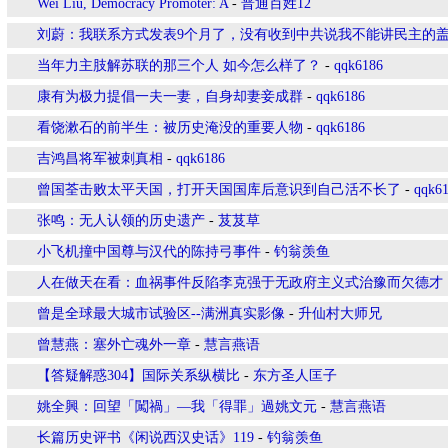
Wei Liu, Democracy Promoter: A
-
普通百姓12
刘蔚：我联系方式发表9个月了，没有收到中共说我不能讲民主的
当年力主肢解苏联的那三个人 如今怎么样了？
-
qqk6186
康有为极力提倡一夫一妻，自身却妻妾成群
-
qqk6186
看饶漱石的前半生：被历史淹没的重要人物
-
qqk6186
吉鸿昌将军被刺真相
-
qqk6186
曾国荃击败太平天国，打开天国国库后意识到自己活不长了
-
qqk6
张鸣：无人认领的历史遗产
-
芨芨草
小飞机撞中国尊与汉代的陈持弓事件
-
钓翁羡鱼
人在做天在看：血祸事件反陷李克强于无政府主义式治豫而欠德才
曾是全球最大城市试验区--满洲真实影像
-
升仙村大师兄
曾慧燕：塞外亡魂外一章
-
慧言燕语
【答疑解惑304】国际关系纵横比
-
东方圣人匡子
姚全興：回望「闖禍」—我「得罪」過姚文元
-
慧言燕语
长篇历史评书《闲说西汉史话》119
-
钓翁羡鱼