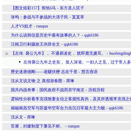
【图文炫彩157】剪纸6马
-
东方圣人匡子
张鸣：参战与不参战的大清子民
-
芨芨草
人才VS奴才
-
runqun
为什么说韩信是历史中最有故事的人？
-
qqk6186
汪精卫行剌摄政王供辞全文
-
qqk6186
【左传. 襄公九年】， 不通易读史， 犹即鹿无虞耳。
-
huofengding
左传襄公九年之史实， 发人深省。一妇人之见，过于常人
歷史迷唐德剛——老驥伏櫪 志在千里
-
慧言燕语
沈从文说文物 之 真假游春图
-
席琳
国共内战奇事：国民政府不战而弃守南京
-
历程历程
逻辑性分析看李克强致妻女信之客观性真伪，及其所透视李克强之
揭秘南昌空军与苏援华空军合力击沉日军最大主力舰
-
qqk6186
沈从文
-
席琳
官屠，封建制度下屡见不鲜。
-
runqun