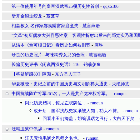
第一位使用年号的皇帝汉武帝25项历史性首创
-
qqk6186
斫开金锁走蛟龙
-
芨芨草
相妻教女 名作家鄭義樂當家庭煮夫
-
慧言燕语
“文革”初所偶发大兴县恶性案，客观性折射出后来的邓党实乃蒋国
从洁本《竺可桢日记》看历史如何被删节
-
席琳
珍贵的历史照片--与陳獨秀女兒的合照
-
慧言燕语
长篇历史评书《闲说西汉史话》116
-
钓翁羡鱼
【答疑解惑80】隔阂
-
东方圣人匡子
华夏破晓：史记之前的中国历史与文明阶梯大通史
-
灭绝师丈
中国抗战阵亡将军261名，一人是共产党左权将军。
-
runqun
阿北访忠烈祠，惊见左权牌位，
-
runqun
改开后，国军抗战史实渐被人知，功大不抹。
-
runqun
回看小丑们掩盖，胡编谎话之丑行，大白天下矣
-
汪精卫狱中供辞
-
runqun
汪氏无愧毛润之恩师之名也。
-
runqun