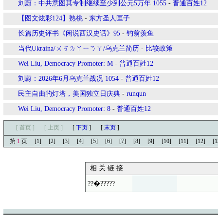
刘蔚：中共意图其专制继续至少到公元5万年 1055
-
普通百姓12
【图文炫彩124】熟桃
-
东方圣人匡子
长篇历史评书《闲说西汉史话》95
-
钓翁羡鱼
当代Ukraina/ㄨㄎㄌㄚㄧㄋㄚ/乌克兰简历
-
比较政策
Wei Liu, Democracy Promoter: M
-
普通百姓12
刘蔚：2026年6月乌克兰战况 1054
-
普通百姓12
民主自由的灯塔，美国独立日庆典
-
runqun
Wei Liu, Democracy Promoter: 8
-
普通百姓12
[ 首页 ]
[ 上页 ]
[
下页
]
[
末页
]
第
1
页
[1]
[2]
[3]
[4]
[5]
[6]
[7]
[8]
[9]
[10]
[11]
[12]
[1
相 关 链 接
??�?????