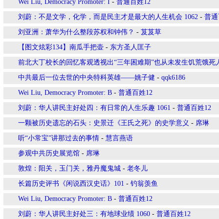
Wei Liu, Democracy Promoter: I
-
普通百姓12
刘蔚：不是文学，化学，而是民主才是最大的人生机会 1062
-
普通
刘亚洲：萧华为什么整段苏权和钟伟？
-
芨芨草
【图文炫彩134】南瓜手把壶
-
东方圣人匡子
前北大丁校长的回忆客观透视出“三年困难期”也从未发生饥荒饿死
中共最后一位去世的中央特科英雄——姚子健
-
qqk6186
Wei Liu, Democracy Promoter: B
-
普通百姓12
刘蔚：华人讲民主好处四：有日常的人生乐趣 1061
-
普通百姓12
一颗被历史遗忘的石头：史景迁《王氏之死》的史学意义
-
席琳
听“小常宝”讲那过去的事情
-
慧言燕语
参观中共历史展览馆
-
席琳
敦煌：阳关，玉门关，雅丹魔鬼城
-
老冬儿
长篇历史评书《闲说西汉史话》101
-
钓翁羡鱼
Wei Liu, Democracy Promoter: B
-
普通百姓12
刘蔚：华人讲民主好处三：有地球业绩 1060
-
普通百姓12