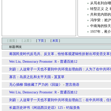
从骂名到自
转型正义 之
共和党内部的
冯学荣：淞
中南海的惊
1937年，
[ 首页 ]
[ 上页 ]
[
下页
]
[
末页
]
标题/网友
蒋国民党时代反毛共、反文革，恰恰客观逻辑性折射出邓党否文革
Wei Liu, Democracy Promoter: R
-
普通百姓12
刘蔚：人这辈子一天也不要到中共环境去理由四：人为了在中共环
寡言：岛原之乱和太平天国
-
芨芨草
无心插柳 我收藏了严力的《回旋》
-
慧言燕语
Wei Liu, Democracy Promoter: R
-
普通百姓12
刘蔚：人这辈子一天也不要到中共环境去理由三：在中共环境，任
长篇历史评书《闲说西汉史话》125
-
钓翁羡鱼