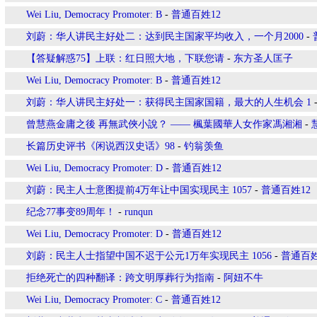
Wei Liu, Democracy Promoter: B
-
普通百姓12
刘蔚：华人讲民主好处二：达到民主国家平均收入，一个月2000
-
【答疑解惑75】上联：红日照大地，下联您请
-
东方圣人匡子
Wei Liu, Democracy Promoter: B
-
普通百姓12
刘蔚：华人讲民主好处一：获得民主国家国籍，最大的人生机会 1
曾慧燕金庸之後 再無武俠小說？ —— 楓葉國華人女作家馮湘湘
-
长篇历史评书《闲说西汉史话》98
-
钓翁羡鱼
Wei Liu, Democracy Promoter: D
-
普通百姓12
刘蔚：民主人士意图提前4万年让中国实现民主 1057
-
普通百姓12
纪念77事变89周年！
-
runqun
Wei Liu, Democracy Promoter: D
-
普通百姓12
刘蔚：民主人士指望中国不迟于公元1万年实现民主 1056
-
普通百姓
拒绝死亡的四种翻译：跨文明厚葬行为指南
-
阿妞不牛
Wei Liu, Democracy Promoter: C
-
普通百姓12