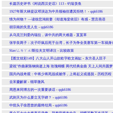
长篇历史评书《闲说西汉史话》113
-
钓翁羡鱼
1927年斯大林提议邓演达为中共领袖但遭其拒绝！
-
qqk6186
情为何物？ —读徐悲鴻前妻《却道海棠依旧》有感
-
慧言燕语
胡宗南的失意人生
-
qqk6186
从乌克兰到委内瑞拉，谈中共的两大难题
-
芨芨草
张学良两子：次子吓疯后死于台湾，长子为争全美赛车第一车祸身
Slav/ㄙㄌㄚㄨ/斯拉夫文明译注
-
比较政策
【图文炫彩149】八大山人开山款欧字欧文画缸
-
东方圣人匡子
梁祝”作曲家陈钢病逝上海 玫瑰蝴蝶 两代经典金曲 天上人间共圆梦
国共内战奇观：中将少将死战或被俘，上将起义或逃脱
-
历程历程
去宋慶齡家
-
细草微风
周恩来同博古的一次重要谈话
-
qqk6186
武则天为什么要立无字碑？
-
qqk6186
中统头子徐恩曾的最终结局
-
qqk6186