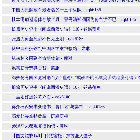
蒋介石七十大寿真实录像，拜寿堂遍布全岛，胡蝶等数万名流等
-
中国人民解放军最著名的十三个纵队
-
qqk6186
杜聿明病逝遗体存放半月，曹秀清郑洞国为何气愤不已
-
qqk6186
长篇历史评书《闲说西汉史话》110
-
钓翁羡鱼
张浩为何至死都不肯见王明
-
qqk6186
从中国科技馆到中国科学家博物馆
-
席琳
从森林公园到考古博物馆
-
席琳
累其筋骨劳其心智
-
菓趣
邓效仿蒋国民党对老百姓“地沟油”式政治谎言坑骗手法程度可谓：
长篇历史评书《闲说西汉史话》107
-
钓翁羡鱼
一生走好运的蒋介石
-
qqk6186
蒋介石西安事变遗书，曾口述“与妻书”
-
qqk6186
邓发处决李特黄超
-
历程历程
参观马未都观复博物馆
-
席琳
【图文炫彩140】精致盏托
-
东方圣人匡子