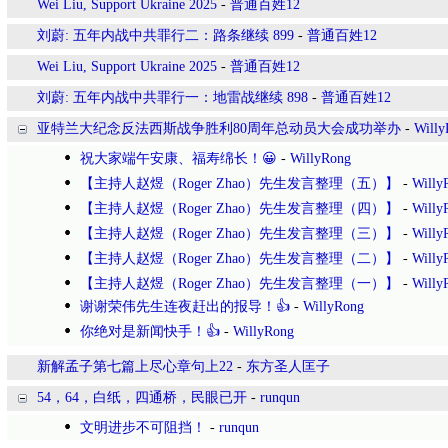
Wei Liu, Support Ukraine 2025
-
普通百姓12
刘蔚: 五年内战中共罪行二：路条继续 899
-
普通百姓12
Wei Liu, Support Ukraine 2025
-
普通百姓12
刘蔚: 五年内战中共罪行一：地雷战继续 898
-
普通百姓12
亚特兰大纪念反法西斯战争胜利80周年总动员大会成功举办
-
Willy
祝大家端午安康、福寿绵长！😀
-
WillyRong
【主持人赵煜（Roger Zhao）先生发言整理（五）】
-
Willy
【主持人赵煜（Roger Zhao）先生发言整理（四）】
-
Willy
【主持人赵煜（Roger Zhao）先生发言整理（三）】
-
Willy
【主持人赵煜（Roger Zhao）先生发言整理（二）】
-
Willy
【主持人赵煜（Roger Zhao）先生发言整理（一）】
-
Willy
谢谢荣伟先生连夜赶出的报导！👍
-
WillyRong
你绝对是新闻快手！👍
-
WillyRong
新解孟子第七篇上尽心章句上22
-
东方圣人匡子
54，64，白纸，四通桥，民眼已开
-
runqun
文明进步不可阻挡！
-
runqun