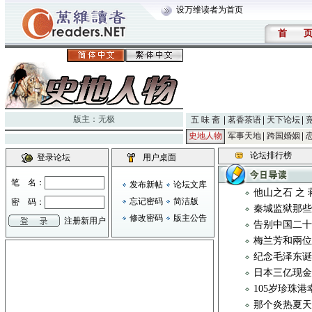
设万维读者为首页
首
版主：
无极
五 味 斋
茗香茶语
天下论坛
史地人物
军事天地
跨国婚姻
论坛排行榜
登录论坛
用户桌面
笔 名：
发布新帖
论坛文库
他山之石 之
忘记密码
简洁版
密 码：
秦城监狱那些
修改密码
版主公告
注册新用户
告别中国二
梅兰芳和兩
纪念毛泽东
日本三亿现金
105岁珍珠
那个炎热夏