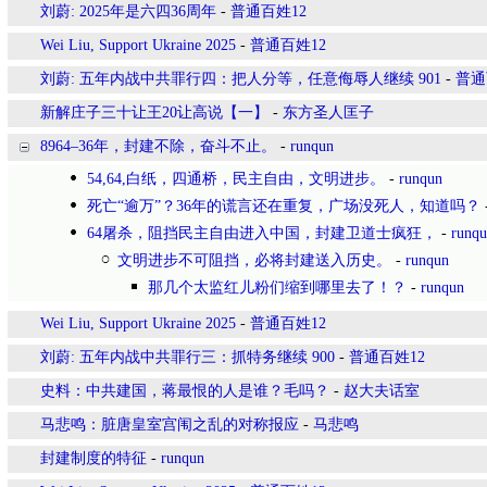
刘蔚: 2025年是六四36周年
-
普通百姓12
Wei Liu, Support Ukraine 2025
-
普通百姓12
刘蔚: 五年内战中共罪行四：把人分等，任意侮辱人继续 901
-
普通
新解庄子三十让王20让高说【一】
-
东方圣人匡子
8964–36年，封建不除，奋斗不止。
-
runqun
54,64,白纸，四通桥，民主自由，文明进步。
-
runqun
死亡“逾万”？36年的谎言还在重复，广场没死人，知道吗？
64屠杀，阻挡民主自由进入中国，封建卫道士疯狂，
-
runq
文明进步不可阻挡，必将封建送入历史。
-
runqun
那几个太监红儿粉们缩到哪里去了！？
-
runqun
Wei Liu, Support Ukraine 2025
-
普通百姓12
刘蔚: 五年内战中共罪行三：抓特务继续 900
-
普通百姓12
史料：中共建国，蒋最恨的人是谁？毛吗？
-
赵大夫话室
马悲鸣：脏唐皇室宫闱之乱的对称报应
-
马悲鸣
封建制度的特征
-
runqun