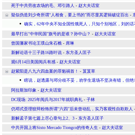
死于中共劳改农场的毛、邓引路人
-
赵大夫话室
疑似伪造刘少奇所谓“人相食，要上书的”而尽显其逻辑破绽百出
-
确实，62年中央不知全国性饿死人，只知个别地区，刘的话
最早打出“中华民国”旗号的是谁？孙中山？
-
赵大夫话室
曾国藩家书论王璞山朱石樵
-
席琳
新解论语十三子路16路叶说
-
东方圣人匡子
观6月14日美国阅兵有感
-
赵大夫话室
赵紫阳是八九六四血案的罪魁祸首！
-
芨芨草
瞎说，赵透露与邓分歧不妥，劝学生退场不坚决有错，但绝
阿拉斯加印象
-
赵大夫话室
DC现场: 2025年阅兵与2017年就职典礼
-
子林
仍邓式歪理狡辩粉饰所谓“六四”后未曾动乱，实乃客观性自欺欺人
新解孟子第七篇上尽心章句上2、3
-
东方圣人匡子
中共开国上将Sixto Mercado Tiongco的传奇人生
-
赵大夫话室