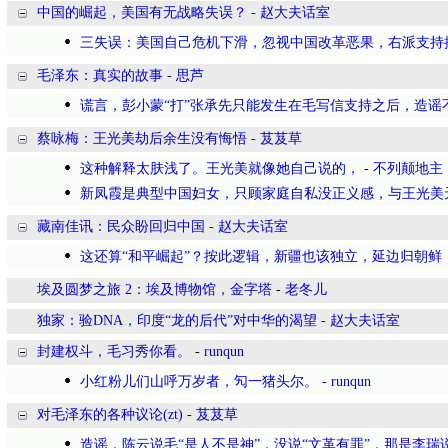
中国的崛起，美国有无战略失误？
-
赵大夫话室
三失误：美国自己危机下滑，忽视中国改革恶果，右派支持
毛泽东：真实的故事
-
思芦
谎言，彭小蒙“打”张承先只能发生在毛写信支持之后，造谣
蔡咏梅：王光美劫后余生没有悔悟
-
芨芨草
这种解释太肤浅了。王光美就像她自己说的，
-
不列颠地主
新凤霞是典型中国妇女，只顾家庭自私没正义感，与王光美
藏南佳讯：民众盼回归中国
-
赵大夫话室
这还算“和平崛起”？按此逻辑，新疆也该独立，延边归朝鲜
埃及圆梦之旅 2：埃及博物馆，金字塔
-
老冬儿
独家：验DNA，印度“龙的后代”对中华的渴望
-
赵大夫话室
封建权斗，毛习秀你看。
-
runqun
小红粉儿们山呼万岁者，勼一猪头尔。
-
runqun
对毛泽东的各种议论(zt)
-
芨芨草
造谣，陈云说毛“是人不是神”，没说“文革有罪”，那是李瑞