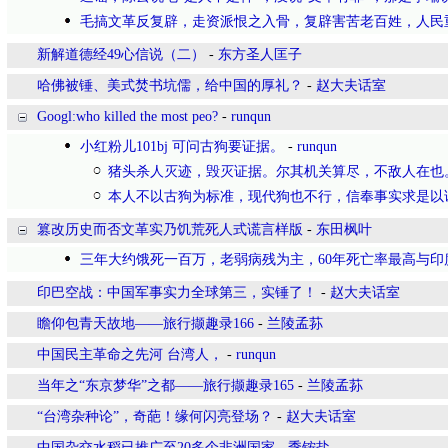
毛搞文革反复辟，走资派恨之入骨，复辟害苦老百姓，人民
新解道德经49心信说（二）
-
东方圣人匡子
哈佛被锤、美式焚书坑儒，给中国的厚礼？
-
赵大夫话室
Googl:who killed the most peo?
-
runqun
小红粉儿101bj 可问古狗要证据。
-
runqun
猪头杀人灭迹，毁灭证据。尔其机关算尽，不敌人在也
本人不以古狗为标准，现代狗也不行，信奉事实求是以
篡改历史而否文革实乃饥荒死人式谎言样版
-
东田枫叶
三年大约饿死一百万，老弱病残为主，60年死亡率最高与印
印巴空战：中国军事实力全球第三，实锤了！
-
赵大夫话室
瞻仰包青天故地——旅行撷趣录166
-
兰陵孟荪
中国民主革命之先河 台湾人，
-
runqun
当年之“东京梦华”之都——旅行撷趣录165
-
兰陵孟荪
“台湾杂种论”，奇葩！缘何闪亮登场？
-
赵大夫话室
中国杂交水稻已推广至20多个非洲国家
-
季铵盐