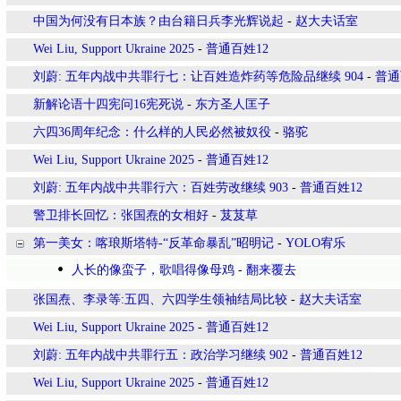
中国为何没有日本族？由台籍日兵李光辉说起
-
赵大夫话室
Wei Liu, Support Ukraine 2025
-
普通百姓12
刘蔚: 五年内战中共罪行七：让百姓造炸药等危险品继续 904
-
普通
新解论语十四宪问16宪死说
-
东方圣人匡子
六四36周年纪念：什么样的人民必然被奴役
-
骆驼
Wei Liu, Support Ukraine 2025
-
普通百姓12
刘蔚: 五年内战中共罪行六：百姓劳改继续 903
-
普通百姓12
警卫排长回忆：张国焘的女相好
-
芨芨草
第一美女：喀琅斯塔特-“反革命暴乱”昭明记
-
YOLO宥乐
人长的像蛮子，歌唱得像母鸡
-
翻来覆去
张国焘、李录等:五四、六四学生领袖结局比较
-
赵大夫话室
Wei Liu, Support Ukraine 2025
-
普通百姓12
刘蔚: 五年内战中共罪行五：政治学习继续 902
-
普通百姓12
Wei Liu, Support Ukraine 2025
-
普通百姓12