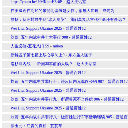
https://youtu.be/-bMKpmH8r0E
-
赵大夫话室
在美國近在咫尺的米開朗基羅処女作，卻無人知曉
-
成去为
舒畅：从冰封野牛到“冰人奥茨”，我们离复活古代生命还有多远？
Wei Liu, Support Ukraine 2025
-
普通百姓12
刘蔚: 五年内战中共十大罪行 908
-
普通百姓12
人生必修-五花八门 59
-
miken
新解孟子第七篇上尽心章句上9
-
东方圣人匡子
洛杉矶内战 — 帝国凋零前的大戏？
-
赵大夫话室
Wei Liu, Support Ukraine 2025
-
普通百姓12
刘蔚: 五年内战中共罪行十：违反日内瓦战俘公约 907
-
普通百姓12
Wei Liu, Support Ukraine 2025
-
普通百姓12
刘蔚: 五年内战中共罪行九：所谓誓死不当俘虏 906
-
普通百姓12
Wei Liu, Support Ukraine 2025
-
普通百姓12
刘蔚: 五年内战中共罪行八：让百姓进行军事活动继续 905
-
普通百
徐玉元：江青的真相
-
芨芨草