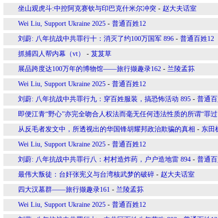
坐山观虎斗:中控阿克赛钦与印巴克什米尔冲突
-
赵大夫话室
Wei Liu, Support Ukraine 2025
-
普通百姓12
刘蔚: 八年抗战中共罪行十：消灭了约100万国军 896
-
普通百姓12
抓捕四人帮内幕（vt）
-
芨芨草
展品跨度达100万年的博物馆——旅行撷趣录162
-
兰陵孟荪
Wei Liu, Support Ukraine 2025
-
普通百姓12
刘蔚: 八年抗战中共罪行九：穿百姓服装，搞恐怖活动 895
-
普通百
即便江青“野心”亦完全吻合人权法而毫无任何违法性质的所谓“罪过
从反毛者发文中，所透视出的华国锋胡耀邦政治欺骗的真相
-
东田
Wei Liu, Support Ukraine 2025
-
普通百姓12
刘蔚: 八年抗战中共罪行八：村村造炸药，户户造地雷 894
-
普通百
最伟大叛徒：台奸张宪义与台湾核武梦的破碎
-
赵大夫话室
四大汉墓群——旅行撷趣录161
-
兰陵孟荪
Wei Liu, Support Ukraine 2025
-
普通百姓12