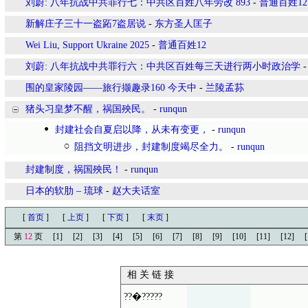
刘蔚: 八年抗战中共罪行七：中共区百姓八年劳改 893
-
普通百姓12
新解庄子三十一盗跖7盗居说
-
东方圣人匡子
Wei Liu, Support Ukraine 2025
-
普通百姓12
刘蔚: 八年抗战中共罪行六：中共区百姓每三天进行两小时政治学
围的皇家陵园——旅行撷趣录160 今天中
-
兰陵孟荪
猪头习皇梦不醒，祸国殃民。
-
runqun
封建社会自夏启以降，从未有变更，
-
runqun
阻挡文明进步，封建制度竭尽全力。
-
runqun
封建制度，祸国殃民！
-
runqun
日本的软肋 – 琉球
-
赵大夫话室
[
首页
]
[
上页
]
[
下页
]
[
末页
]
第
12
页
[1]
[2]
[3]
[4]
[5]
[6]
[7]
[8]
[9]
[10]
[11]
[12]
[
相 关 链 接
??�?????