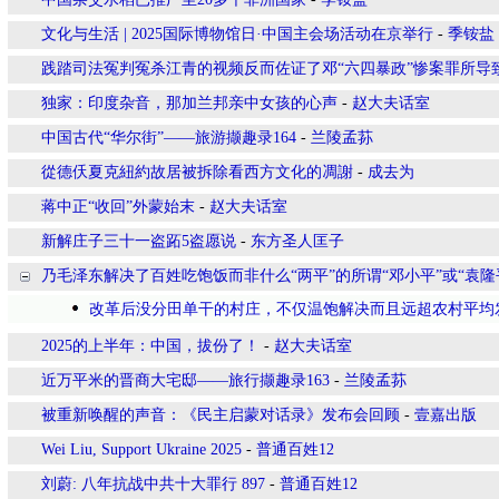
文化与生活 | 2025国际博物馆日·中国主会场活动在京举行
-
季铵盐
践踏司法冤判冤杀江青的视频反而佐证了邓“六四暴政”惨案罪所导
独家：印度杂音，那加兰邦亲中女孩的心声
-
赵大夫话室
中国古代“华尔街”——旅游撷趣录164
-
兰陵孟荪
從德仸夏克紐約故居被拆除看西方文化的凋謝
-
成去为
蒋中正“收回”外蒙始末
-
赵大夫话室
新解庄子三十一盗跖5盗愿说
-
东方圣人匡子
乃毛泽东解决了百姓吃饱饭而非什么“两平”的所谓“邓小平”或“袁隆
改革后没分田单干的村庄，不仅温饱解决而且远超农村平均
2025的上半年：中国，拔份了！
-
赵大夫话室
近万平米的晋商大宅邸——旅行撷趣录163
-
兰陵孟荪
被重新唤醒的声音：《民主启蒙对话录》发布会回顾
-
壹嘉出版
Wei Liu, Support Ukraine 2025
-
普通百姓12
刘蔚: 八年抗战中共十大罪行 897
-
普通百姓12