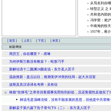
从骂名到自
转型正义 之
共和党内部的
冯学荣：淞
中南海的惊
1937年，
[
首页
]
[
上页
]
[
下页
]
[
末页
]
标题/网友
周厉王，你在哪里？
-
席琳
为何伊斯兰教没有教皇？
-
蛇形刁手
新解论语十二颜渊24颜友说
-
东方圣人匡子
温故推新：盘点以往，推测美伊冲突的结局
-
赵大夫话室
波斯及其汉语译名考辨
-
吴有信
林彪“吹捧毛”之举非但客观事实而恰到好处，且还客观性反做实了
林说毛是顶峰没错，没有不能发展的意思，但他是中共里唯
新解孟子第六篇下告子章句下8（二）
-
东方圣人匡子