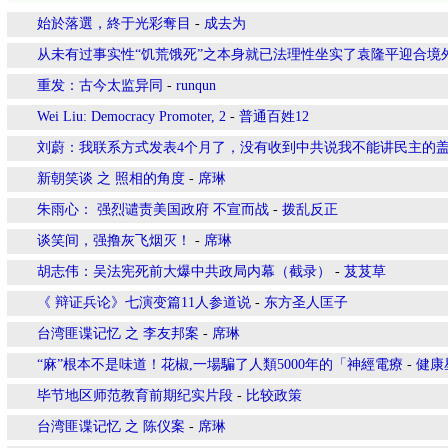
始於落選，終于光彩奪目
-
成去为
从未有过事实性“饥荒饿死”之本身就已法理性坐实了袁隆平迎合境
重发：古今太监异同
-
runqun
Wei Liu: Democracy Promoter, 2
-
普通百姓12
刘蔚：我联系方式发表4个月了，没有收到中共说我不能讲民主的
新朝笑谈 之 照相的角度
-
席琳
朱雨心： 强烈谴责美国政府 不宣而战
-
拨乱反正
谈笑间，强撸灰飞烟灭！
-
席琳
胡志伟：吴法宪死前大爆中共政局内幕（截录）
-
芨芨草
《 辩证兵论》七演变篇11人参道说
-
东方圣人匡子
台湾匪谍记忆 之 李友邦案
-
席琳
“麻”根本不是味道！花椒,一場騙了人類5000年的「神經電療
-
健康
毕节地区师范教育前期纪实片段
-
比较政策
台湾匪谍记忆 之 陈仪案
-
席琳