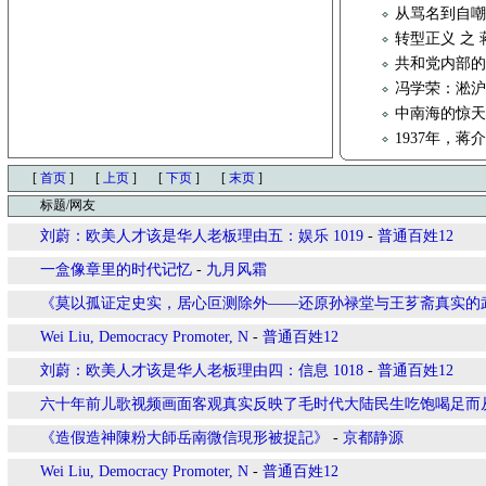
从骂名到自
转型正义 之
共和党内部的
冯学荣：淞
中南海的惊
1937年，
[
首页
]
[
上页
]
[
下页
]
[
末页
]
标题/网友
刘蔚：欧美人才该是华人老板理由五：娱乐 1019
-
普通百姓12
一盒像章里的时代记忆
-
九月风霜
《莫以孤证定史实，居心叵测除外——还原孙禄堂与王芗斋真实的
Wei Liu, Democracy Promoter, N
-
普通百姓12
刘蔚：欧美人才该是华人老板理由四：信息 1018
-
普通百姓12
六十年前儿歌视频画面客观真实反映了毛时代大陆民生吃饱喝足而从
《造假造神陳粉大師岳南微信現形被捉記》
-
京都静源
Wei Liu, Democracy Promoter, N
-
普通百姓12