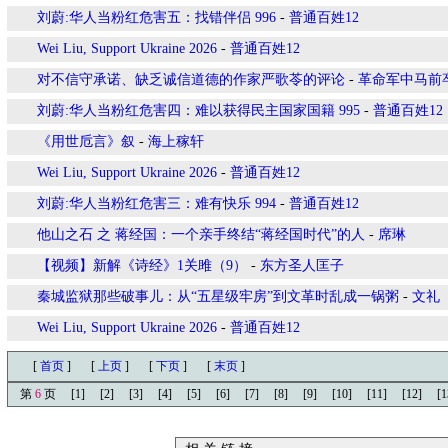
刘蔚:华人当粉红危害五：找错伴侣 996
-
普通百姓12
Wei Liu, Support Ukraine 2026
-
普通百姓12
对不信守承诺、缺乏诚信道德的作家严歌苓的评论
-
革命军中马前
刘蔚:华人当粉红危害四：难以获得民主国家国籍 995
-
普通百姓12
《用世卮言》叙
-
海上稼轩
Wei Liu, Support Ukraine 2026
-
普通百姓12
刘蔚:华人当粉红危害三：难有快乐 994
-
普通百姓12
他山之石 之 蒋经国：一个亲手终结“蒋经国时代”的人
-
席琳
【视频】新解《诗经》1关雎（9）
-
东方圣人匡子
秦城监狱那些破事儿：从“五星级牢房”到文革时乱成一锅粥
-
文礼
Wei Liu, Support Ukraine 2026
-
普通百姓12
[
首页
]
[
上页
]
[
下页
]
[
末页
]
第
6
页
[1]
[2]
[3]
[4]
[5]
[6]
[7]
[8]
[9]
[10]
[11]
[12]
[1