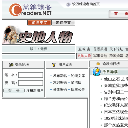
设万维读者为首页
首
版主：
无极
五 味 斋
茗香茶语
天下论坛
史地人物
军事天地
跨国婚姻
论坛排行榜
登录论坛
用户桌面
笔 名：
发布新帖
论坛文库
他山之石 之
忘记密码
简洁版
密 码：
秦城监狱那些
修改密码
版主公告
注册新用户
告别中国二
梅兰芳和兩
纪念毛泽东
日本三亿现金
105岁珍珠
那个炎热夏