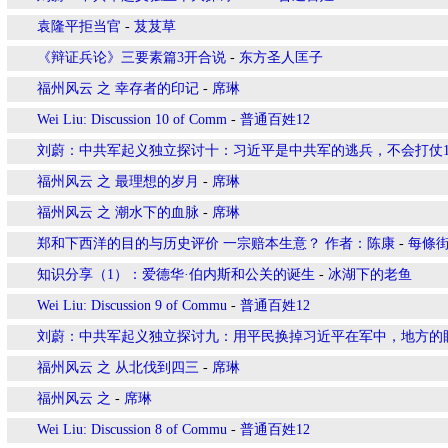
袁隆平拒当官
-
芨芨草
《辩证兵论》三要素篇3开合说
-
东方圣人匡子
福州风云 之 幸存者的印记
-
席琳
Wei Liu: Discussion 10 of Comm
-
普通百姓12
刘蔚：中共军起义独立探讨十：习近平是中共军的逃兵，不会打仗
福州风云 之 最理想的岁月
-
席琳
福州风云 之 潮水下的血脉
-
席琳
郑和下西洋的目的与历史评价 一宗赔本生意？ 作者：陈康
-
每條
知识分享（1）：爱德华·伯内斯和公关的诞生
-
冰湖下的老鱼
Wei Liu: Discussion 9 of Commu
-
普通百姓12
刘蔚：中共军起义独立探讨九：用平民换掉习近平在军中，地方的
福州风云 之 从北伐到四三
-
席琳
福州风云 之
-
席琳
Wei Liu: Discussion 8 of Commu
-
普通百姓12