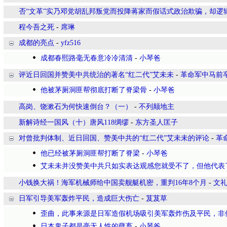
否“文革”实乃邓党胡乱邦叛党而投降蒋家而假话式政治欺骗，却逻
程今吾之死
-
席琳
成都的亮点
-
yfz516
成都春熙路毫无春意冷冷清清
-
小琴爸
评近日回国并赞美中共统治的著名“红二代”艾未未
-
革命军中马前
他被茅厕洞匪帮彻底打断了脊梁骨
-
小琴爸
高岗、饶漱石为何快速倒台？（一）
-
不列颠地主
新解诗经一国风（十）唐风118绸缪
-
东方圣人匡子
对曾批判体制、近日回国、赞美中共的“红二代”艾未未的评论
-
革
他已经被茅厕洞匪帮打断了脊梁
-
小琴爸
艾未未并没赞美中共只如实表达观感您就受不了，但他代表
小钱换大祸！海军机械师给中国卖舰艇机密，重判16年8个月
-
文
日军引导美军轰炸平民，造成巨大伤亡
-
芨芨草
歪曲，此事来源是日军造假机场吸引美军轰炸伤及平民，非
日本鬼子都是毫无人性的孽畜
-
小琴爸