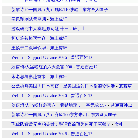
新解诗经一国风（九）魏风110陟岵
-
东方圣人匡子
吴凤翔刺杀天皇甥
-
海上稼轩
游戏研究中人类起源问题 十三
-
诺丁山
柯庆施被捧误性命
-
海上稼轩
王换于二救毕铁华
-
海上稼轩
Wei Liu, Support Ukraine 2026
-
普通百姓12
刘蔚:华人当粉红的六大危害 998
-
普通百姓12
朱老总着凉赴黄泉
-
海上稼轩
公然挑衅美国！日本高官：是美国逼的日本偷袭珍珠港
-
芨芨草
Wei Liu, Support Ukraine 2026
-
普通百姓12
刘蔚:华人当粉红危害六：看错地球，一事无成 997
-
普通百姓12
新解诗经一国风（八）齐风100东方未明
-
东方圣人匡子
飞虎队背后无声的英雄：翻译官徐预为何死于冤狱？
-
文礼
Wei Liu, Support Ukraine 2026
-
普通百姓12