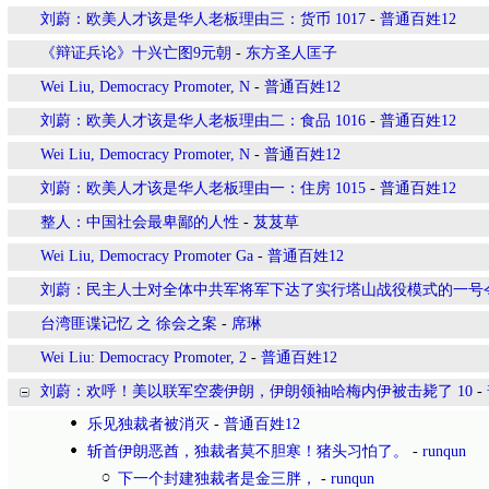
刘蔚：欧美人才该是华人老板理由三：货币 1017
-
普通百姓12
《辩证兵论》十兴亡图9元朝
-
东方圣人匡子
Wei Liu, Democracy Promoter, N
-
普通百姓12
刘蔚：欧美人才该是华人老板理由二：食品 1016
-
普通百姓12
Wei Liu, Democracy Promoter, N
-
普通百姓12
刘蔚：欧美人才该是华人老板理由一：住房 1015
-
普通百姓12
整人：中国社会最卑鄙的人性
-
芨芨草
Wei Liu, Democracy Promoter Ga
-
普通百姓12
刘蔚：民主人士对全体中共军将军下达了实行塔山战役模式的一号
台湾匪谍记忆 之 徐会之案
-
席琳
Wei Liu: Democracy Promoter, 2
-
普通百姓12
刘蔚：欢呼！美以联军空袭伊朗，伊朗领袖哈梅内伊被击毙了 10
-
乐见独裁者被消灭
-
普通百姓12
斩首伊朗恶酋，独裁者莫不胆寒！猪头习怕了。
-
runqun
下一个封建独裁者是金三胖，
-
runqun