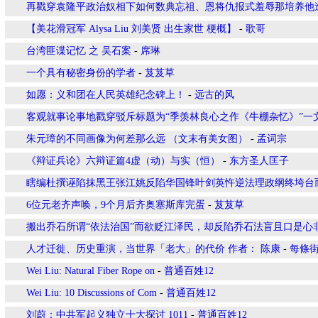
再戳穿袁隆平政治奴相下如何数典忘祖、恩将仇报式羞辱那培养他
【美花滑冠军 Alysa Liu 刘美贤 出生家世 梗概】
-
歌哥
台湾匪谍记忆 之 吴石案
-
席琳
一个具有秘密身份的学者
-
芨芨草
如愿：义和团在人民英雄纪念碑上！
-
远古的风
客观就事论事地戳穿驳斥标题为“季羡林良心之作《牛棚杂忆》”一
朱元璋的不同画像为何差那么远 （文末有美女图）
-
孟词宗
《辩证兵论》六辩证篇4虚（动）与实（恒）
-
东方圣人匡子
瞎编杜撰诬陷抹黑王张江姚反陷华国锋叶剑英忤逆法理政纲终垮台
6位元老齐声唤，9个月后齐奥塞斯库完蛋
-
芨芨草
搬出乔石所谓“依法治国”而欲贬江泽民，却反陷乔石法盲且口是心
人才迁徙、历史重演，当世界「老大」的代价 作者： 陈康
-
每條
Wei Liu: Natural Fiber Rope on
-
普通百姓12
Wei Liu: 10 Discussions of Com
-
普通百姓12
刘蔚：中共军起义独立十大探讨 1011
-
普通百姓12