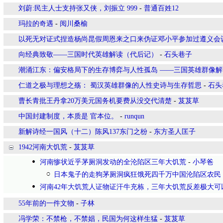
刘蔚:民主人士支持张又侠，刘振立 999
-
普通百姓12
玛拉的奇遇
-
阅川桑榆
以死无对证式捏造杨尚昆假周恩来之口来伪证邓小平参加过遵义会
向经典致敬——三国时代英雄解读（代后记）
-
石头巷子
潮涌江东：偏安格局下的生存博弈与人性孤岛 ——三国英雄群像
仁道之极与理想之殇： 蜀汉英雄群像的人性史诗与生存哲思
-
石头
曹长青批王丹拿20万美元国务机要费从没交代清楚
-
芨芨草
中国封建制度，本质是 官本位。
-
runqun
新解诗经一国风（十二）陈风137东门之枌
-
东方圣人匡子
1942河南大饥荒
-
芨芨草
河南惨状近乎茅厕洞发动的全沦陷区三年大饥荒
-
小琴爸
日本鬼子的走狗茅厕洞疯狂饿死四千万中国沦陷区农民
河南42年大饥荒人证物证汗牛充栋，三年大饥荒反差极大可
55年前的一件文物
-
子林
冯学荣：不禁枪，不禁娼，民国为何这样生猛
-
芨芨草