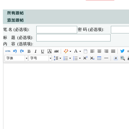
笔 名 (必选项):
密 码 (必选项):
标 题 (必选项):
内 容 (选填项):
字体
字号