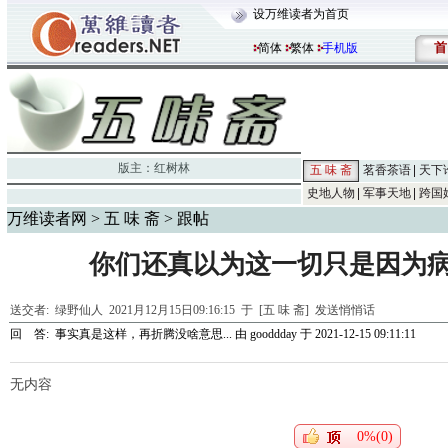
设万维读者为首页
首
简体
繁体
手机版
版主：
红树林
五 味 斋
茗香茶语
天下
史地人物
军事天地
跨国
万维读者网
>
五 味 斋
> 跟帖
你们还真以为这一切只是因为病毒？ l
送交者:
绿野仙人
2021月12月15日09:16:15 于 [五 味 斋]
发送悄悄话
回 答:
事实真是这样，再折腾没啥意思...
由
gooddday
于 2021-12-15 09:11:11
无内容
0%(0)