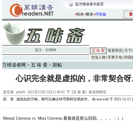
设万维读者为首页
首
简体
繁体
手机版
版主：
红树林
五 味 斋
茗香茶语
天下
史地人物
军事天地
跨国
万维读者网
>
五 味 斋
> 跟帖
心识完全就是虚拟的，非常契合呀。Ment
送交者:
pifu01
2021月12月15日12:49:02 于 [五 味 斋]
发送悄悄话
回 答:
虚拟化的万物，都可以像比特币那样交易炒作。
由
newwild
于 2021-12-15 1
Mental Universe vs. Meta Universe,看着就是那么回四。。。。：））