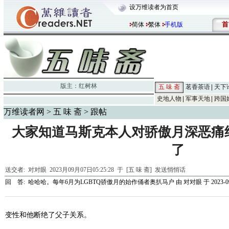
设万维读者为首页
首
简体
繁体
手机版
版主：
红树林
五 味 斋
茗香茶语
天下
史地人物
军事天地
跨国
万维读者网
>
五 味 斋
> 跟帖
大家知道马斯克本人对骄傲月深恶痛
了
送交者:
对对眼
2023月09月07日05:25:28 于 [五 味 斋]
发送悄悄话
回 答:
哈哈哈。每年6月为LGBTQ骄傲月的始作俑者奥扒马户
由
对对眼
于 2023-09
变性和他断绝了父子关系。