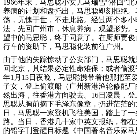
1966年末，马思聪小女儿马瑞雪“潜回”
养病的计划和盘托出，马思聪即刻拒绝。
荡，无愧于世，不走此路。经过两个多小
法，先回广州市，休息养病，观望形势。
望中的马思聪，终于同意了。在厨师贾俊
行车的资助下，马思聪化装前往广州。
由于他的失踪惊动了公安部门，马思聪就
回北京，其结果必定性命难保；或者偷渡香
年1月15日夜晚，马思聪携带着他那把至
子女，登上偷渡船（广州新港渔轮修配厂的
然出海，往香港方向驶去。16日凌晨，
思聪从胸前摘下毛泽东像章，扔进茫茫的大海
日，马思聪一家登机飞往美国，踏上了一
路。当日，香港几十家中英文报纸，都在
的铅字刊登醒目标题《中国著名音乐家马