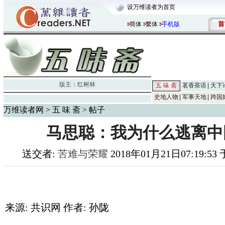
设万维读者为首页
首
简体
繁体
手机版
版主：
红树林
五 味 斋
茗香茶语
天下
史地人物
军事天地
跨国
万维读者网
>
五 味 斋
> 帖子
马思聪：我为什么逃离中
送交者:
苦难与荣耀
2018年01月21日07:19:53 
来源: 共识网 作者: 孙陇