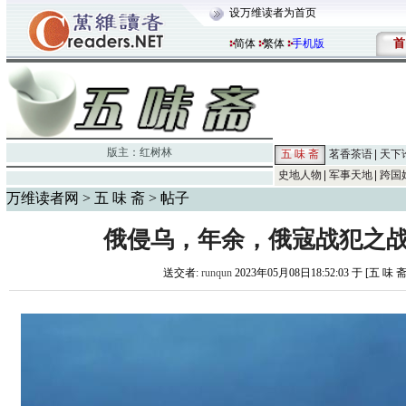
设万维读者为首页
首
简体
繁体
手机版
版主：
红树林
五 味 斋
茗香茶语
天下
史地人物
军事天地
跨国
万维读者网
>
五 味 斋
> 帖子
俄侵乌，年余，俄寇战犯之
送交者:
runqun
2023年05月08日18:52:03 于 [五 味 