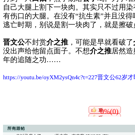
自己大腿上割下一块肉。其实只不过用染
有伤口的大腿。在没有“抗生素”并且没
逃亡时期，别说是割一块肉了，就是擦破
晋文公
不封赏
介之推
，可能是早就看破了
没出声给他留点面子。不想
介之推
居然造
年的追随之功……
https://youtu.be/oyXM2ysQn4c?t=227晋
0%(0)