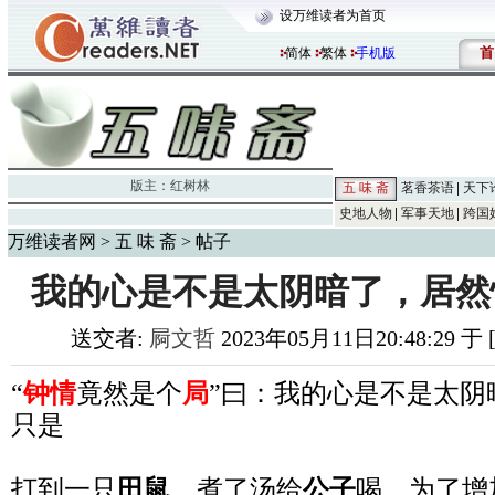
设万维读者为首页
首
简体
繁体
手机版
版主：
红树林
五 味 斋
茗香茶语
天下
史地人物
军事天地
跨国
万维读者网
>
五 味 斋
> 帖子
我的心是不是太阴暗了，居然
送交者:
屙文哲
2023年05月11日20:48:29 于
“
钟情
竟然是个
局
”曰：我的心是不是太阴
只是
打到一只
田鼠
，煮了汤给
公子
喝。为了增