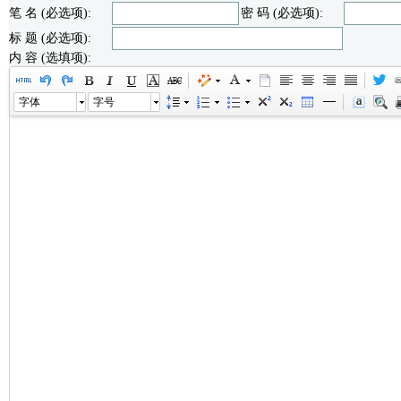
笔 名 (必选项):
密 码 (必选项):
标 题 (必选项):
内 容 (选填项):
字体
字号