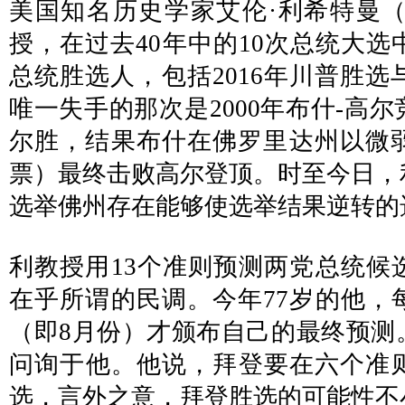
美国知名历史学家艾伦·利希特曼（Alla
授，在过去40年中的10次总统大
总统胜选人，包括2016年川普胜选与
唯一失手的那次是2000年布什-高
尔胜，结果布什在佛罗里达州以微弱
票）最终击败高尔登顶。时至今日，
选举佛州存在能够使选举结果逆转的
利教授用13个准则预测两党总统候
在乎所谓的民调。今年77岁的他，
（即8月份）才颁布自己的最终预测
问询于他。他说，拜登要在六个准
选，言外之意，拜登胜选的可能性不