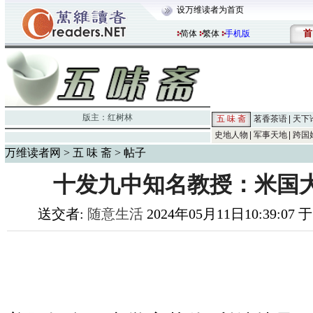
设万维读者为首页
首
简体
繁体
手机版
版主：
红树林
五 味 斋
茗香茶语
天下
史地人物
军事天地
跨国
万维读者网
>
五 味 斋
> 帖子
十发九中知名教授：米国
送交者:
随意生活
2024年05月11日10:39:07 