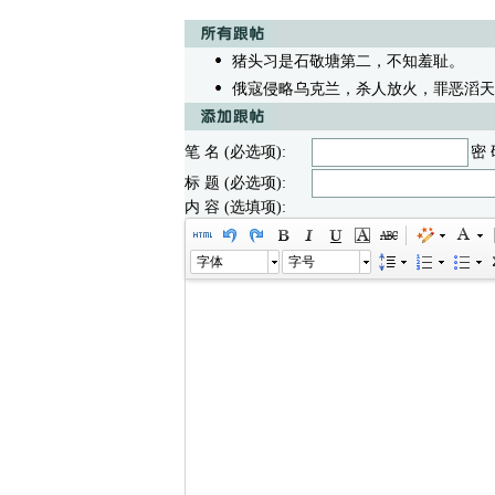
猪头习是石敬塘第二，不知羞耻。
/无内
俄寇侵略乌克兰，杀人放火，罪恶滔天
笔 名 (必选项):
密 
标 题 (必选项):
内 容 (选填项):
字体
字号