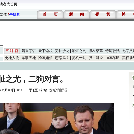
读者为首页
首
页
新
闻
视
频
博
繁体
手机版
五 味 斋
茗香茶语
天下论坛
竞技沙龙
彩虹之约
摄友部落
诗词歌赋
七荤八
史地人物
军事天地
跨国婚姻
恋恋风尘
灵机一动
股市财经
加国移民
流行前
耻之尤，二狗对言。
05月09日10:09:11 于 [五 味 斋]
发送悄悄话