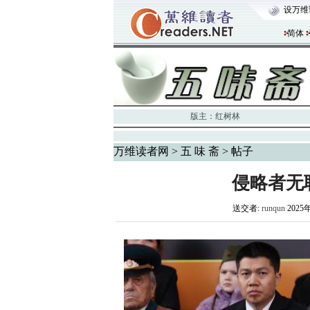
设万维
简体
版主：
红树林
万维读者网
>
五 味 斋
> 帖子
侵略者无
送交者:
runqun
2025年