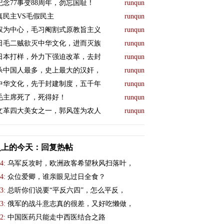
纪念77事变88周年，勿忘国耻！
runqun
真民主VS毛假民主
runqun
权为中心，毛习阉割式原教旨主义
runqun
日毛二贼欲灭中华文化，进而灭族
runqun
日本打样，外力下强迫改革，去封
runqun
杀中国人最多，史上最大的汉奸，
runqun
中华文化，先于封建制度，五千年
runqun
毛主席死了，死得好！
runqun
文革四大美女之一，郭风莲为农人
runqun
史上的今天：回复热帖
4:
乌军反攻时，欧洲政客希望秋风扫落叶，
4:
众位爱卿，谁亲眼见过日全食？
3:
总听你们说要“平反六四”，怎么平反，
3:
俄军的战斗意志真的很差，又好吃懒做，
2:
中国医药只能走中西医结合之路