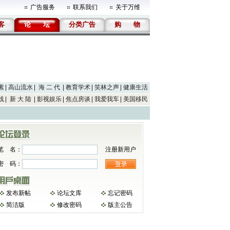
广告服务
联系我们
关于万维
客
论
坛
分类广告
购
物
素
高山流水
海 二 代
教育学术
笑林之声
健康生活
线
新 大 陆
影视娱乐
焦点房谈
我爱我车
美国移民
笔 名：
注册新用户
密 码：
发布新帖
论坛文库
忘记密码
简洁版
修改密码
版主公告