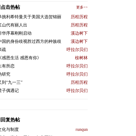
周点击热帖
更多>>
单挑利希特曼关于美国大选贺锦丽
历程历程
江山代有丽人出
历程历程
排华序幕刚刚启动
溪边树下
中国的身份歧视胜过西方的种族歧
溪边树下
亲疏
呼拉尔贝们
《感恩生活 感恩有你》
桉树林
生有所恋
呼拉尔贝们
伪研究
呼拉尔贝们
又到“九一三”
历程历程
喷子偶遇记
呼拉尔贝们
周回复热帖
文化与制度
runqun