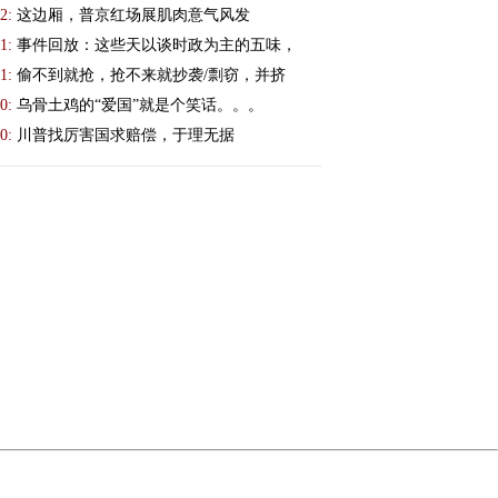
2:
这边厢，普京红场展肌肉意气风发
1:
事件回放：这些天以谈时政为主的五味，
1:
偷不到就抢，抢不来就抄袭/剽窃，并挤
0:
乌骨土鸡的“爱国”就是个笑话。。。
0:
川普找厉害国求赔偿，于理无据