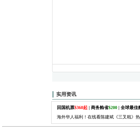
实用资讯
回国机票
$360起
| 商务舱省
$200
| 全球最
海外华人福利！在线看陈建斌《三叉戟》热