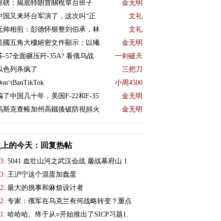
重磅：揭底特朗普關稅草台班子
金无明
中国又来环台军演了，这次叫“正
文礼
元帅相煎：彭德怀狠整刘伯承，林
文礼
美國五角大樓絕密文件顯示：以犧
金无明
苏-57全面碾压歼-35A? 看俄乌战
一剑破天
以色列杀疯了
三把刀
on’tBanTikTok
小周4500
骗了中国几十年，美国F-22和F-35
金无明
馬斯克查帳加州高鐵後破防視頻火
金无明
史上的今天：回复热帖
3:
5041 血壮山河之武汉会战 鏖战幕府山 1
3:
王沪宁这个混蛋加蠢蛋
2:
最大的挑事和麻烦设计者
2:
专家：俄军在乌克兰有何战略转变？重点
1:
哈哈哈。终于从○开始推出了SICP习题1.