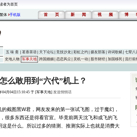
读者为首页
首
页
新
闻
视
频
博
繁体
手机版
五 味 斋
茗香茶语
天下论坛
竞技沙龙
彩虹之约
摄友部落
诗词歌赋
七荤八
史地人物
军事天地
跨国婚姻
恋恋风尘
灵机一动
股市财经
加国移民
流行前
飞怎么敢用到“六代”机上？
年04月04日15:10:45 于 [军事天地]
发送悄悄话
机的截图黑W君，网友发来的第一张试飞图，过于魔幻，
实，很多东西还是得看官宣。毕竟前两天沈飞和成飞的飞
明这是什么。所以过多的猜测、推测实际上也就是消费大