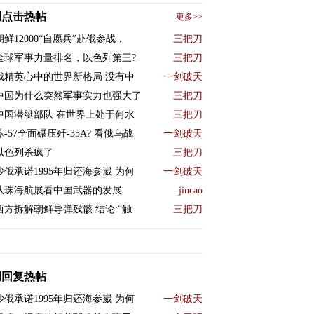
周点击热帖
更多>>
朝鲜12000“自愿兵”赴俄参战，
三把刀
全球军事力量排名，以色列第三?
三把刀
俄精英心中的世界新格局 没有中
一剑破天
中国为什么突然军事实力也强大了
三把刀
中国潜艇部队 在世界上处于何水
三把刀
苏-57全面碾压歼-35A? 看俄乌战
一剑破天
以色列杀疯了
三把刀
沙俄承诺1995年归还海参崴 为何
一剑破天
从珠海航展看中国武器的发展
jincao
西方拆解朝鲜导弹残骸 结论:“触
三把刀
周回复热帖
沙俄承诺1995年归还海参崴 为何
一剑破天