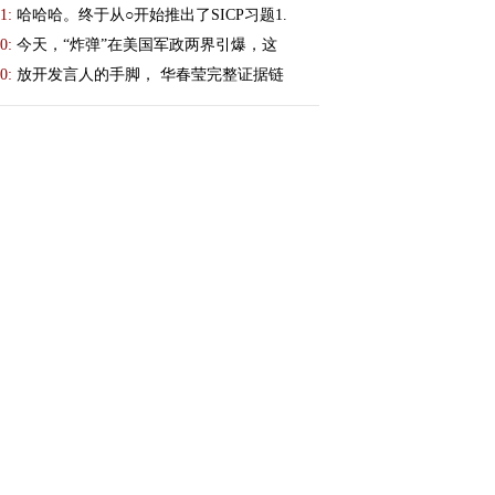
1:
哈哈哈。终于从○开始推出了SICP习题1.
0:
今天，“炸弹”在美国军政两界引爆，这
0:
放开发言人的手脚， 华春莹完整证据链