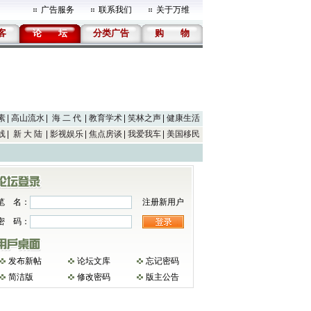
广告服务
联系我们
关于万维
客
论
坛
分类广告
购
物
素
高山流水
海 二 代
教育学术
笑林之声
健康生活
线
新 大 陆
影视娱乐
焦点房谈
我爱我车
美国移民
笔 名：
注册新用户
密 码：
发布新帖
论坛文库
忘记密码
简洁版
修改密码
版主公告