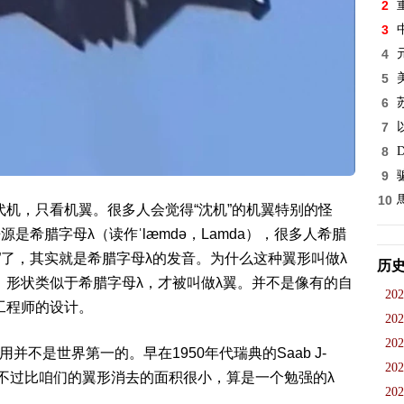
2
3
4
5
6
7
8
D
9
10
机，只看机翼。很多人会觉得“沈机”的机翼特别的怪
是希腊字母λ（读作ˈlæmdə，Lamda），很多人希腊
”了，其实就是希腊字母λ的发音。为什么这种翼形叫做λ
历
形状类似于希腊字母λ，才被叫做λ翼。并不是像有的自
202
工程师的设计。
202
202
不是世界第一的。早在1950年代瑞典的Saab J-
202
。只不过比咱们的翼形消去的面积很小，算是一个勉强的λ
202