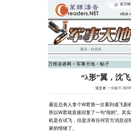
设万维
简体
版主：
白夫长
万维读者网
>
军事天地
> 帖子
“λ形”翼，沈
送交者:
一剑破天
2025
最近总有人拿个W君第一次看到成飞新
所以W君就直接回复了一句“假的”。其
机是在试飞，但是没有任何官方消息说
家的情绪了。