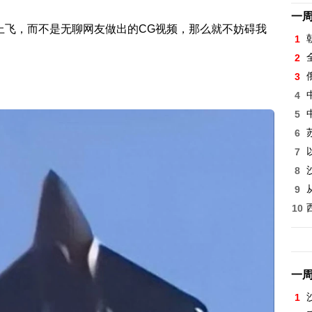
一
上飞，而不是无聊网友做出的CG视频，那么就不妨碍我
1
2
3
4
5
6
7
8
9
10
一
1