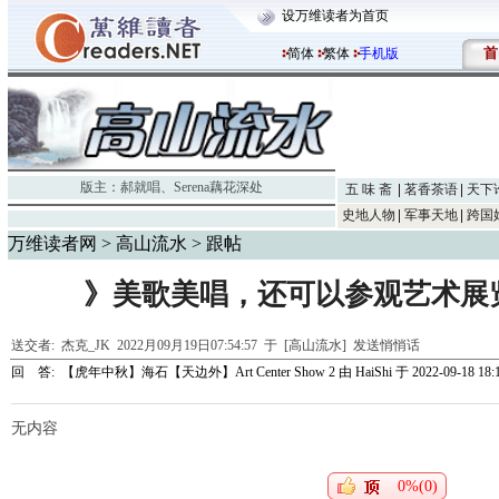
设万维读者为首页
首
简体
繁体
手机版
版主：
郝就唱
、
Serena藕花深处
五 味 斋
茗香茶语
天下
史地人物
军事天地
跨国
万维读者网
>
高山流水
> 跟帖
》美歌美唱，还可以参观艺术展
送交者:
杰克_JK
2022月09月19日07:54:57 于 [高山流水]
发送悄悄话
回 答:
【虎年中秋】海石【天边外】Art Center Show 2
由
HaiShi
于 2022-09-18 18:
无内容
0%(0)