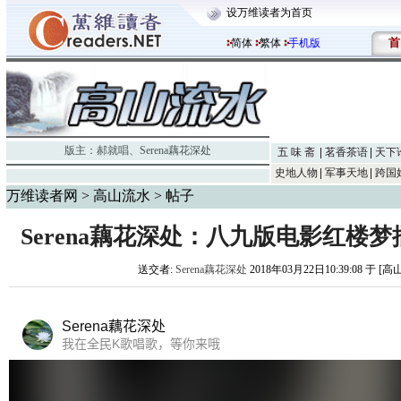
设万维读者为首页
首
简体
繁体
手机版
版主：
郝就唱
、
Serena藕花深处
五 味 斋
茗香茶语
天下
史地人物
军事天地
跨国
万维读者网
>
高山流水
> 帖子
Serena藕花深处：八九版电影红楼
送交者:
Serena藕花深处
2018年03月22日10:39:08 于 [