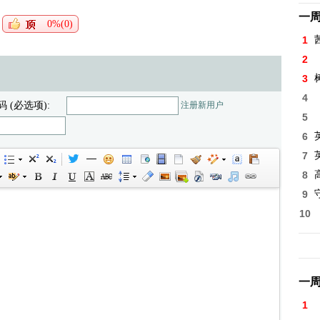
一
0%(0)
1
2
3
4
码 (必选项):
注册新用户
5
6
7
8
高
9
10
一
1