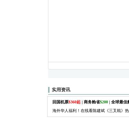
实用资讯
回国机票
$360起
| 商务舱省
$200
| 全球最
海外华人福利！在线看陈建斌《三叉戟》热