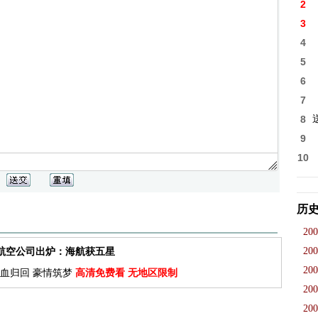
2
3
4
5
6
7
8
9
10
历
200
200
佳航空公司出炉：海航获五星
200
血归回 豪情筑梦
高清免费看 无地区限制
200
200