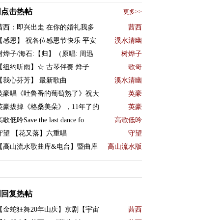
周点击热帖
更多>>
茜西：即兴出走 在你的婚礼我多
茜西
【感恩】 祝各位感恩节快乐 平安
溪水清幽
树烨子/海石:【归】（原唱: 周迅
树烨子
【纽约听雨】☆ 古琴伴奏 烨子
歌哥
【我心芬芳】 最新歌曲
溪水清幽
英豪唱《吐鲁番的葡萄熟了》祝大
英豪
英豪拔掉《格桑美朵》，11年了的
英豪
歌低吟Save the last dance fo
高歌低吟
守望 【花又落】六重唱
守望
【高山流水歌曲库&电台】暨曲库
高山流水版
周回复热帖
【金蛇狂舞20年山庆】京剧【宇宙
茜西