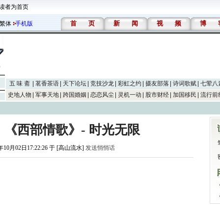
读者为首页
首
页
新
闻
视
频
博
繁体
手机版
五 味 斋
茗香茶语
天下论坛
竞技沙龙
彩虹之约
摄友部落
诗词歌赋
七荤八
史地人物
军事天地
跨国婚姻
恋恋风尘
灵机一动
股市财经
加国移民
流行前
《西部情歌》- 时光无限
年10月02日17:22:26 于 [高山流水]
发送悄悄话