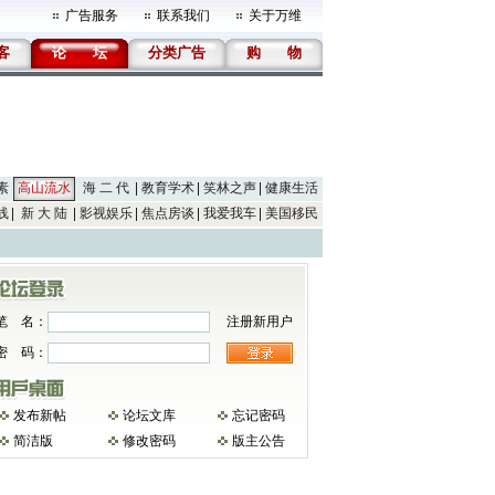
广告服务
联系我们
关于万维
客
论
坛
分类广告
购
物
素
高山流水
海 二 代
教育学术
笑林之声
健康生活
线
新 大 陆
影视娱乐
焦点房谈
我爱我车
美国移民
笔 名：
注册新用户
密 码：
发布新帖
论坛文库
忘记密码
简洁版
修改密码
版主公告