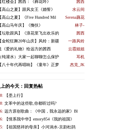
【红楼会】茜西：《葬花吟》
茜西
【高山之夏】跟风女王《婚誓》
水云间
【高山之夏】《Five Hundred Mil
Serena藕花
【高山马年庆】《搀扶》
林子-
【坛歌跟风】《浪花里飞出欢乐的
茜西
【金蛇狂舞20年山庆】风铃：新疆
一路风铃
送《爱的礼物》给远方的茜西
云霞姐姐
（纯灌水）大家一起聊聊怎么保护
耳机
【八十年代再唱响】《童年》正梦
杰克_JK
史上的今天：回复热帖
8:
【垄上行】
8:
文革中的这些歌,你都听过吗?
6:
远方原创歌曲：《中国，我永远的家》Bl
6:
【情系我中华】emory854《我的祖国》
5:
【祖国慈祥的母亲】小河淌水-京剧杜鹃