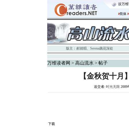
设万维
简体
版主：
郝就唱
、
Serena藕花深处
万维读者网
>
高山流水
> 帖子
【金秋贺十月】
送交者:
时光无限
2009
下载