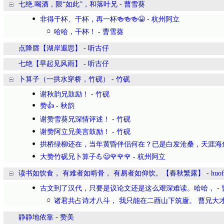
七绝.喝酒，限“如此”，和落叶兄
-
曹雪葵
非得干杯、干杯，再一杯🍻🍻🍻😀
-
杭州阿立
哈哈，干杯！
-
曹雪葵
点降唇【湖岸遐思】
-
听古仔
七绝【早起见风雨】
-
听古仔
卜算子（一拱水穿桥，竹砚）
-
竹砚
谢秋韵兄鼓励！
-
竹砚
赞👍
-
秋韵
谢赞雪葵兄深情评述！
-
竹砚
谢赞阿立兄美言鼓励！
-
竹砚
拱桥绿柳还在，当年黄昏伴侣何在？已是白发沧桑，天涯海
大赞竹砚兄卜算子💪😃🌹🌹🌹
-
杭州阿立
读书如饮食， 有难者如啃骨， 有易者如仰饮。【春秋繁露】
-
huo
古文到了汉代，只要是议论文还是这么艰深难读。哈哈，
-
诸君共占诗才八斗， 我只能在二酉山下筑廬。 曹兄大才
静静地依靠
-
赞美