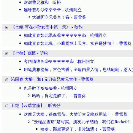
谢谢曹兄雅和
-
听松
连珠赞💪😃🌹🌹🌹🌹
-
杭州阿立
大谢阿立兄美言！😃
-
曹雪葵
《七绝 写在小孙女高中第一天》
-
秋韵
如此青春如此飒💪😃🌹🌹🌹🌹🌹👍
-
杭州阿立
如此青春如此颯，小鷹焉怵上天穹。实在是妙句！
-
曹雪葵
【七律】羈懷
-
听松
客路情懷💪😃🌹🌹🌹🌹🌹👍
-
杭州阿立
用笔典雅凝炼，古色古香，全篇由景入情，思绪翩翩，惹人
沁园春.大醉，和T兄刀锋兄黄兄大作
-
曹雪葵
也是醉了🍻🍻🍻😀
-
杭州阿立
哈哈，肯定是醉了。
-
曹雪葵
五绝【云端雪茄】
-
听古仔
这摩天大楼，很像雪茄。大赞听古兄幽默用笔！
-
曹雪葵
“云端品雪茄”是写实。朋友儿子结婚，我们在Rockefell
哈哈，那就更逗了，非常潇洒！
-
曹雪葵