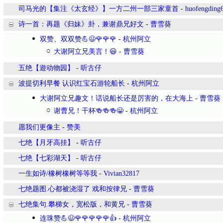
司马光的【集注《太玄经》】一方二州一部三家童首
-
huofengding
诗一首：再题《归妹》卦，兼谢鼎兄好文
-
曹雪葵
双赞、双双赞💪😃🌹🌹🌹
-
杭州阿立
大谢阿立兄美言！😃
-
曹雪葵
五绝【遊动物园】
-
听古仔
波提切利早餐 认识红宝石游轮船长
-
杭州阿立
大谢阿立兄趣文！话说船长还是厉害的，在大海上
-
曹雪葵
谢曹兄！干杯🍻🍻🍻😀
-
杭州阿立
愿我们更像主
-
赞美
七绝【月牙高挂】
-
听古仔
七绝【七彩湖天】
-
听古仔
一生如诗/橡树橡树等等我
-
Vivian32817
七绝题图.心都被浇湿了 戏和按律兄
-
曹雪葵
七绝集句.攀梯女，宽松版，和黄兄
-
曹雪葵
连珠赞💪😃🌹🌹🌹🌹🌹👍
-
杭州阿立