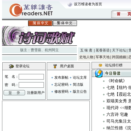
设万维读者为首页
首
版主：
曹雪葵
、
杭州阿立
五 味 斋
茗香茶语
天下论坛
史地人物
军事天地
跨国婚姻
论坛排行榜
登录论坛
用户桌面
笔 名：
发布新帖
论坛文库
《时命赋》
忘记密码
简洁版
密 码：
七绝【纽约·
修改密码
版主公告
注册新用户
七绝【霞起
双喵美女秀 
现代诗 <<
六言诗 宅趣
司马光集注
纳兰性德《