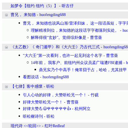
如梦令【纽约·纽约（5）】
-
听古仔
曹兄， 来知德
-
huofengding688
曹兄， 来知德也说风山渐/雷泽归妹， 这一段话虽短，字字
理解精准到位，来知德的这段话字字都落到实处。
-
hu
解释得很“玄妙”。觉得综卦像是
-
曹雪葵
《太乙数》《 奇门遁甲》和《大六壬》乃古代三式
-
huofengding68
“大六壬”第一次看到，也许一起见到这个名字
-
曹雪葵
14年前， 我客户、前纽约州众议员孟广瑞遭FBI逮捕
-
h
鼎兄实乃个中高手！俺常囧于占，哈哈，尤其挂甲
看图说话
-
huofengding688
【七律】客中感懷
-
听松
引人心动的好律，大赞听松兄一个！
-
竹砚
好律大赞听松兄一个！
-
曹雪葵
好律大赞💪😃🌹🌹🌹🌹🌹👍
-
杭州阿立
听松榭诗刊
-
听松
现代诗 <<轮回>>
-
红叶Redleaf