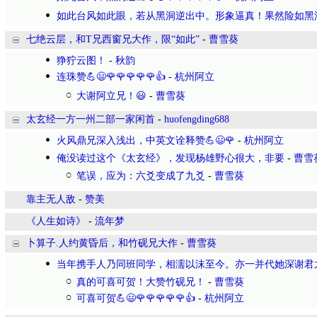
如此台风如此眼，若从黑洞逆出中。形象逼真！果然险如黑
七绝云层，和T兄西窗兄大作，限“如此”
-
曹雪葵
狰狞云图！
-
秋韵
连珠赞💪😃🌹🌹🌹🌹🌹👍
-
杭州阿立
大谢阿立兄！😃
-
曹雪葵
太玄经一方一州二部一家闲首
-
huofengding688
火风鼎兄深入浅出，中英文诠释赞💪😃🌹
-
杭州阿立
俺没读过这个《太玄经》，发现杨雄野心很大，非要
-
曹雪
笔误，应为：六爻变成了九爻
-
曹雪葵
靠主无人敌
-
赞美
《人生如诗》
-
流年梦
卜算子.人约黄昏后，和竹砚兄大作
-
曹雪葵
当年携手人乃同班同学，相濡以沫至今。亦一并代她深谢君
真的可喜可贺！大赞竹砚兄！
-
曹雪葵
可喜可贺💪😃🌹🌹🌹🌹🌹👍
-
杭州阿立