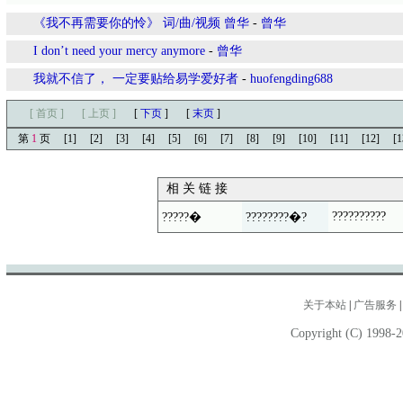
《我不再需要你的怜》 词/曲/视频 曾华
-
曾华
I don’t need your mercy anymore
-
曾华
我就不信了， 一定要贴给易学爱好者
-
huofengding688
[ 首页 ]
[ 上页 ]
[
下页
]
[
末页
]
第
1
页
[1]
[2]
[3]
[4]
[5]
[6]
[7]
[8]
[9]
[10]
[11]
[12]
[1
相 关 链 接
??????????
?????�
????????�?
关于本站
|
广告服务
Copyright (C) 1998-2