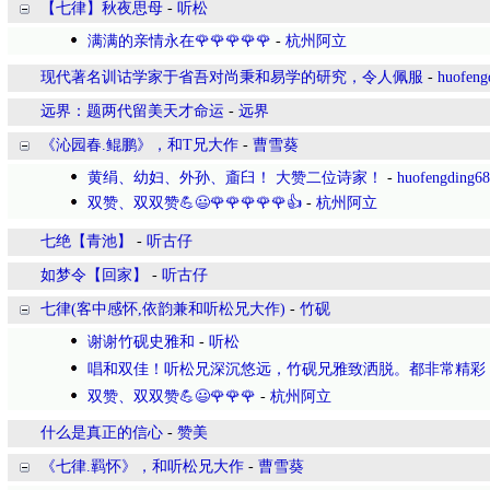
【七律】秋夜思母
-
听松
满满的亲情永在🌹🌹🌹🌹🌹
-
杭州阿立
现代著名训诂学家于省吾对尚秉和易学的研究，令人佩服
-
huofeng
远界：题两代留美天才命运
-
远界
《沁园春.鲲鹏》，和T兄大作
-
曹雪葵
黄绢、幼妇、外孙、齑臼！ 大赞二位诗家！
-
huofengding6
双赞、双双赞💪😃🌹🌹🌹🌹🌹👍
-
杭州阿立
七绝【青池】
-
听古仔
如梦令【回家】
-
听古仔
七律(客中感怀,依韵兼和听松兄大作)
-
竹砚
谢谢竹砚史雅和
-
听松
唱和双佳！听松兄深沉悠远，竹砚兄雅致洒脱。都非常精彩
双赞、双双赞💪😃🌹🌹🌹
-
杭州阿立
什么是真正的信心
-
赞美
《七律.羁怀》，和听松兄大作
-
曹雪葵