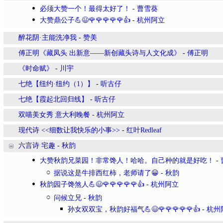
必须大赞一个！最得太好了！
-
曹雪葵
大赞鼎公子💪😃🌹🌹🌹🌹🌹👍
-
杭州阿立
醉花阴·主能洗净我
-
赞美
傅正明《藏凤头 出新意——新创藏头诗与人文化成》
-
傅正明
《时命赋》
-
川宇
七绝【纽约·纽约（1）】
-
听古仔
七绝【霞起北回归线】
-
听古仔
双喵美女秀 意大利晚餐
-
杭州阿立
现代诗 <<细数让我快乐的小事>>
-
红叶Redleaf
六言诗 宅趣
-
秋韵
大赞秋韵兄菜园！非常馋人！哈哈。自己种的就是好吃！
-
据说这是牛排西红柿，老师请了😀
-
秋韵
秋韵园子馋煞人💪😃🌹🌹🌹🌹🌹👍
-
杭州阿立
问候立兄
-
秋韵
孙女双双宝，秋韵好福气💪😃🌹🌹🌹🌹🌹👍
-
杭州