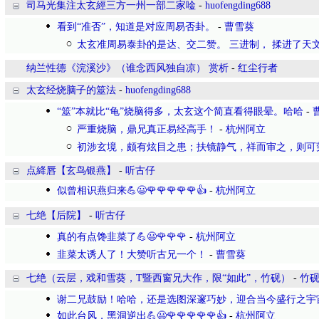
司马光集注太玄經三方一州一部二家唫
-
huofengding688
看到“准否”，知道是对应周易否卦。
-
曹雪葵
太玄准周易泰卦的是达、交二赞。 三进制， 揉进了天
纳兰性德《浣溪沙》（谁念西风独自凉） 赏析
-
红尘行者
太玄经烧脑子的筮法
-
huofengding688
“筮”本就比“龟”烧脑得多，太玄这个简直看得眼晕。哈哈
-
严重烧脑，鼎兄真正易经高手！
-
杭州阿立
初涉玄境，颇有炫目之患；扶镜静气，祥而审之，则可
点絳唇【玄鸟银燕】
-
听古仔
似曾相识燕归来💪😃🌹🌹🌹🌹🌹👍
-
杭州阿立
七绝【后院】
-
听古仔
真的有点馋韭菜了💪😃🌹🌹🌹
-
杭州阿立
韭菜太诱人了！大赞听古兄一个！
-
曹雪葵
七绝（云层，戏和雪葵，T暨西窗兄大作，限“如此”，竹砚）
-
竹
谢二兄鼓励！哈哈，还是选图深邃巧妙，迎合当今盛行之宇
如此台风，黑洞逆出💪😃🌹🌹🌹🌹🌹👍
-
杭州阿立