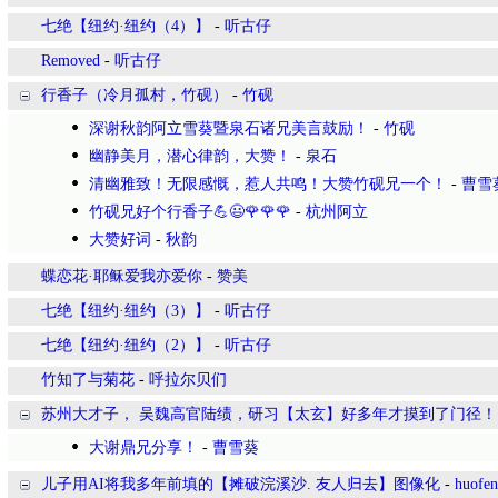
七绝【纽约·纽约（4）】
-
听古仔
Removed
-
听古仔
行香子（冷月孤村，竹砚）
-
竹砚
深谢秋韵阿立雪葵暨泉石诸兄美言鼓励！
-
竹砚
幽静美月，潜心律韵，大赞！
-
泉石
清幽雅致！无限感慨，惹人共鸣！大赞竹砚兄一个！
-
曹雪
竹砚兄好个行香子💪😃🌹🌹🌹
-
杭州阿立
大赞好词
-
秋韵
蝶恋花·耶稣爱我亦爱你
-
赞美
七绝【纽约·纽约（3）】
-
听古仔
七绝【纽约·纽约（2）】
-
听古仔
竹知了与菊花
-
呼拉尔贝们
苏州大才子， 吴魏高官陆绩，研习【太玄】好多年才摸到了门径！
大谢鼎兄分享！
-
曹雪葵
儿子用AI将我多年前填的【摊破浣溪沙. 友人归去】图像化
-
huofe