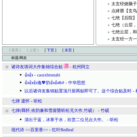
太玄经烧脑
点絳唇【玄
七绝【后院
七绝（云层，
七绝云层，和
太玄经一方
[ 首页 ]
[ 上页 ]
[
下页
]
[
末页
]
标题/网友
诸诗友填词大作集锦综合贴
-
杭州阿立
👍👍
-
caozxbtsmabi
👍👍👍逸💖韵👍👍&#
-
中华思想
以后诸诗友集锦贴置顶只留两贴即可了。这个综合贴及时
-
七律 遣怀
-
听松
七律(羈怀,依韵兼和雪葵暨听松兄大作,竹砚）
-
竹砚
清出于蓝，冰寒于水，欣赏二位兄台大作。
-
听松
现代诗 <<百里香>>
-
红叶Redleaf