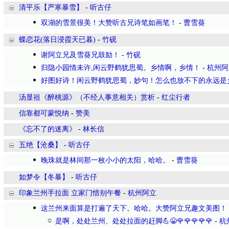
清平乐【严寒暴雪】
-
听古仔
双湖的雪景很美！大赞听古兄诗笔如画笔！
-
曹雪葵
蝶恋花(落日浸霞天已暮)
-
竹砚
谢阿立兄及雪葵兄鼓励！
-
竹砚
归隐小园情未许,闲云野鹤犹思蜀。乡情啊，乡情！
-
杭州阿
好图好诗！闲云野鹤犹思蜀，妙句！怎么也放不下的永远是
汤显祖《醉桃源》（不经人事意相关）赏析
-
红尘行者
信靠都可蒙悦纳
-
赞美
​《忘不了的迷离》
-
林长信
五绝【沧桑】
-
听古仔
晚珠就是林间那一枚小小的太阳，哈哈。
-
曹雪葵
如梦令【冬暴】
-
听古仔
印象兰州手拉面 立家门惜别午餐
-
杭州阿立
这兰州来面算是打遍了天下。哈哈。大赞阿立兄趣文美图！
是啊，处处兰州、处处拉面的赶脚💪😀🌹🌹🌹🌹🌹
-
杭