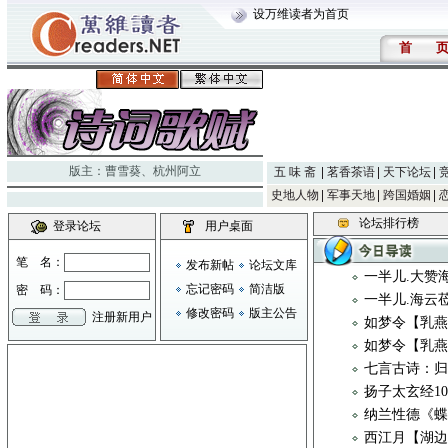
设万维读者为首页
首
版主：
曹雪葵
、
杭州阿立
五 味 斋
茗香茶语
天下论坛
史地人物
军事天地
跨国婚姻
论坛排行榜
登录论坛
用户桌面
笔 名：
发布新帖
论坛文库
一半儿.大赞
忘记密码
简洁版
密 码：
一半儿.海云
修改密码
版主公告
注册新用户
如梦令【乳燕
如梦令【乳燕
七言古诗：归
扬子太玄经1
纳兰性德《
西江月【湖