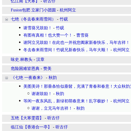
忆江南【大寒】
-
听古仔
Fusion包肥 立家门小团圆
-
杭州阿立
七绝（冬去春来雨雪间）
-
竹砚
谢雪葵兄鼓励！
-
竹砚
有图有真相！也大赞一个！
-
曹雪葵
谢阿立兄鼓励！在此也一并祝您阖家新春快乐，马年吉祥！
冬去春来雨雪间！竹砚兄新春快乐，马年大顺！
-
杭州阿立
咏史.林教头
-
汉章
危险困难皆恩典
-
赞美
《七绝 一夜春来》
-
秋韵
美图美诗！那垂条恰似垂髫，充满了青春和春意！大众秋韵
谢谢鼓励！
-
秋韵
等闲一夜东风乱，新绿初萌春意来！乱字极妙！
-
杭州阿立
谢谢，立兄马年吉祥！
-
秋韵
五绝【大寒雯霞】
-
听古仔
临江仙【香港合一亭】
-
听古仔