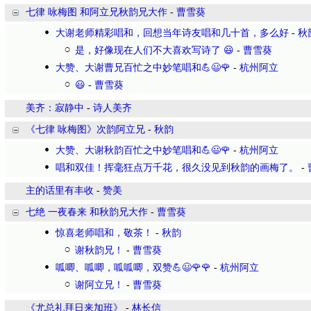
七律 咏梅图 和阿立兄秋韵兄大作
-
曹雪葵
大谢老师精彩唱和，回想当年诗友唱和几十首，多么好
-
秋
是，好像现在人们不大喜欢写诗了 😃
-
曹雪葵
大赞、大谢曹兄百忙之中妙笔唱和💪😃🌹
-
杭州阿立
😃
-
曹雪葵
美齐：寂静中
-
诗人美齐
《七律 咏梅图》次韵阿立兄
-
秋韵
大赞、大谢秋韵百忙之中妙笔唱和💪😃🌹
-
杭州阿立
唱和双佳！挥毫狂点万千花，很久没见到秋韵的画梅了。
-
主的话里有丰收
-
赞美
七绝 一夜春来 和秋韵兄大作
-
曹雪葵
惊喜老师唱和，敬茶！
-
秋韵
谢秋韵兄！
-
曹雪葵
呱唧、呱唧，呱呱唧，双赞💪😃🌹🌹
-
杭州阿立
谢阿立兄！
-
曹雪葵
​《尤总礼拜日来加班》
-
林长信