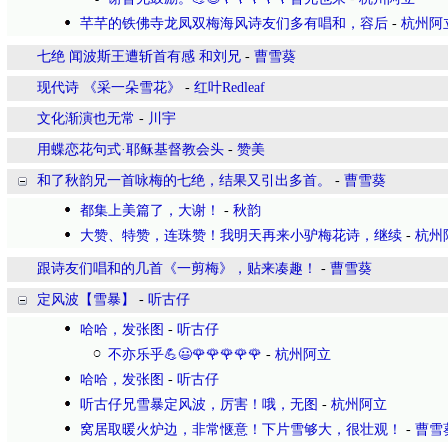
芊芊的铁佛寺龙凤双梅海风诗友们多有唱和，容后
-
杭州阿
七绝 闻波斯王遭斩首有感 和刘兄
-
曹雪葵
现代诗 《采一朵雪花》
-
红叶Redleaf
文化渐演也无常
-
川宇
用蝶恋花句式·耶稣基督教会头
-
赞美
和了秋韵兄一首咏梅的七绝，结果又引出多首。
-
曹雪葵
都集上美篇了，大谢！
-
秋韵
大赞、特赞，连珠赞！我明天再来小驴梅花诗，继续
-
杭州
跟诗友们唱和的几首《一剪梅》，贴来凑趣！
-
曹雪葵
定风波【雪暴】
-
听古仔
哈哈，发张图
-
听古仔
不亦乐乎💪😃🌹🌹🌹🌹🌹
-
杭州阿立
哈哈，发张图
-
听古仔
听古仔兄雪暴定风波，厉害！哦，无图
-
杭州阿立
窝居取暖火炉边，非常惬意！下片雪够大，很壮观！
-
曹雪