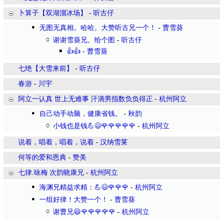
卜算子【双湖溜冰场】
-
听古仔
无图无真相。哈哈。大赞听古兄一个！
-
曹雪葵
谢谢雪葵兄。给个图
-
听古仔
👍👍
-
曹雪葵
七绝【大雪来前】
-
听古仔
春游
-
川宇
阿立一认真 世上无难事 汗滴男指数负负得正
-
杭州阿立
自己动手动脑，健康省钱。
-
秋韵
小钱也是钱💪😃🌹🌹🌹🌹🌹
-
杭州阿立
说着，唱着，唱着，说着
-
汉纳雪莱
何等的爱和恩典
-
赞美
七律.咏梅 次韵晓康兄
-
杭州阿立
海渊兄精益求精：💪😃🌹🌹🌹
-
杭州阿立
一组好律！大赞一个！
-
曹雪葵
谢曹兄😃🌹🌹🌹🌹🌹
-
杭州阿立