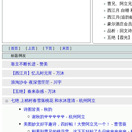
曹兄、阿立兄
西江月.自嘲
西江月(追韵
豪尔酒庄会员
品析：回文
五绝【霞光
[
首页
]
[
上页
]
[
下页
]
[
末页
]
标题/网友
靠主不断长进
-
赞美
【西江月】忆儿时元宵
-
万沐
浪淘沙令·夜深雪茫茫
-
川宇
​【五绝】春来杂感
-
万沐
七绝 上稍村春雪落桃花 和水沐莲清
-
杭州阿立
诗图皆美
-
秋韵
谢秋韵🌹🌹🌹🌹🌹
-
杭州阿立
美图妙文好字趣诗，四好帖！大赞阿立兄一个！
-
曹雪葵
刚看到曹兄的桃花雪，这下五好贴了💪😃🌹🌹🌹🌹🌹
-