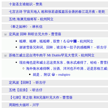
十架圣主谁能识
-
赞美
七言古诗 宇宙天地人 粗和张若虚孤篇压全唐的春江花月夜
-
乾乾
五绝.海渊兄猫将军
-
杭州阿立
​《奉之如神》
-
林长信
定风波 回眸 和听古兄大作
-
曹雪葵
呱唧、呱唧，呱呱唧，双赞！💪😃🌹㇬
-
杭州阿立
谢谢雪葵兄和词。回眸，谁没有一肚子的感概啊！
-
听古仔
苏格兰威士忌台湾牛肉干 Mt Diablo罕见大雪天
-
杭州阿立
现在俺也是和威士忌这类东东，衡水忒难得了。哈哈
-
曹雪
海外衡水难得啊，汾酒、洋河也不咋滴，还是苏格兰威
就是， 附议 😀
-
realspiro
定风波【回眸】
-
听古仔
五绝【后浪】
-
听古仔
【七律】草之歌 和R兄落叶兄大作
-
曹雪葵
周期性大循环
-
川宇