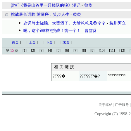
赏析《我是山谷里一只掉队的狼》漫记
-
曾华
挑战最长词牌 莺啼序：笑步人生
-
乾乾
这词牌太烧脑、太费酒了。大赞乾乾兄😃🌹🌹
-
杭州阿立
嗯，这个词牌很挑战！赞一个！
-
曹雪葵
[
首页
]
[
上页
]
[
下页
]
[
末页
]
第
15
页
[1]
[2]
[3]
[4]
[5]
[6]
[7]
[8]
[9]
[10]
[11]
[12]
[
相 关 链 接
??????????
?????�
????????�?
关于本站
|
广告服务
Copyright (C) 1998-2