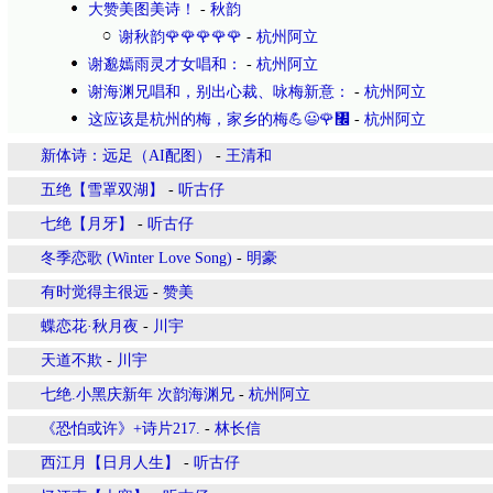
大赞美图美诗！
-
秋韵
谢秋韵🌹🌹🌹🌹🌹
-
杭州阿立
谢邈嫣雨灵才女唱和：
-
杭州阿立
谢海渊兄唱和，别出心裁、咏梅新意：
-
杭州阿立
这应该是杭州的梅，家乡的梅💪😃🌹㇬
-
杭州阿立
新体诗：远足（AI配图）
-
王清和
五绝【雪罩双湖】
-
听古仔
七绝【月牙】
-
听古仔
冬季恋歌 (Winter Love Song)
-
明豪
有时觉得主很远
-
赞美
蝶恋花·秋月夜
-
川宇
天道不欺
-
川宇
七绝.小黑庆新年 次韵海渊兄
-
杭州阿立
《恐怕或许》+诗片217.
-
林长信
西江月【日月人生】
-
听古仔