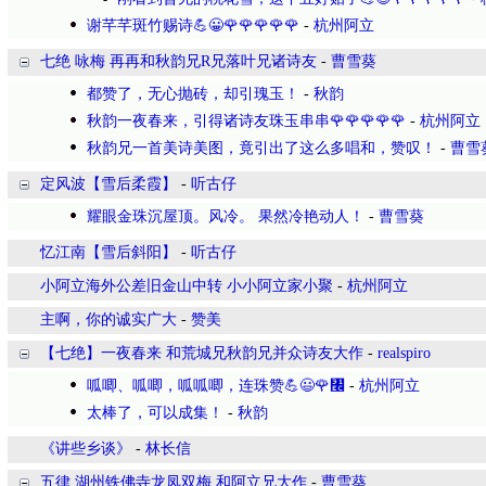
谢芊芊斑竹赐诗💪😀🌹🌹🌹🌹🌹
-
杭州阿立
七绝 咏梅 再再和秋韵兄R兄落叶兄诸诗友
-
曹雪葵
都赞了，无心抛砖，却引瑰玉！
-
秋韵
秋韵一夜春来，引得诸诗友珠玉串串🌹🌹🌹🌹🌹
-
杭州阿立
秋韵兄一首美诗美图，竟引出了这么多唱和，赞叹！
-
曹雪
定风波【雪后柔霞】
-
听古仔
耀眼金珠沉屋顶。风冷。 果然冷艳动人！
-
曹雪葵
忆江南【雪后斜阳】
-
听古仔
小阿立海外公差旧金山中转 小小阿立家小聚
-
杭州阿立
主啊，你的诚实广大
-
赞美
【七绝】一夜春来 和荒城兄秋韵兄并众诗友大作
-
realspiro
呱唧、呱唧，呱呱唧，连珠赞💪😃🌹㇬
-
杭州阿立
太棒了，可以成集！
-
秋韵
​《讲些乡谈》
-
林长信
五律 湖州铁佛寺龙凤双梅 和阿立兄大作
-
曹雪葵