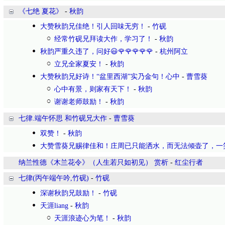
《七绝 夏花》
-
秋韵
大赞秋韵兄佳绝！引人回味无穷！
-
竹砚
经常竹砚兄拜读大作，学习了！
-
秋韵
秋韵严重久违了，问好😃🌹🌹🌹🌹🌹
-
杭州阿立
立兄全家夏安！
-
秋韵
大赞秋韵兄好诗！“盆里西湖”实乃金句！心中
-
曹雪葵
心中有景，则家有天下！
-
秋韵
谢谢老师鼓励！
-
秋韵
七律.端午怀思 和竹砚兄大作
-
曹雪葵
双赞！
-
秋韵
大赞雪葵兄赐律佳和！庄周已只能洒水，而无法倾壶了，一
纳兰性德《木兰花令》（人生若只如初见） 赏析
-
红尘行者
七律(丙午端午吟,竹砚)
-
竹砚
深谢秋韵兄鼓励！
-
竹砚
天涯liang
-
秋韵
天涯浪迹心为笔！
-
秋韵