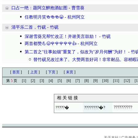
口占一绝：题阿立醉抱酒缸图
-
曹雪葵
任教明月笑🍻🍻🍻😀
-
杭州阿立
清平乐二首，竹砚
-
竹砚
深谢雪葵兄帮忙改正！并谢美言鼓励！
-
竹砚
两首都赞💪😃🌹🌹🌹🌹🌹👍
-
杭州阿立
第二首之“往事如烟”重复了，似改为“岁月何酬”为好！
-
竹
替竹砚兄改过来了。大赞两首好词！非常耐品。容稍暇
[
首页
]
[
上页
]
[
下页
]
[
末页
]
第
5
页
[1]
[2]
[3]
[4]
[5]
[6]
[7]
[8]
[9]
[10]
[11]
[12]
[1
相 关 链 接
??????????
?????�
????????�?
关于本站
|
广告服务