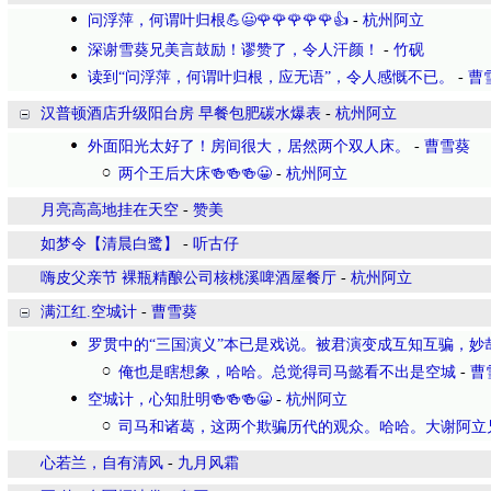
问浮萍，何谓叶归根💪😃🌹🌹🌹🌹🌹👍
-
杭州阿立
深谢雪葵兄美言鼓励！谬赞了，令人汗颜！
-
竹砚
读到“问浮萍，何谓叶归根，应无语”，令人感慨不已。
-
曹
汉普顿酒店升级阳台房 早餐包肥碳水爆表
-
杭州阿立
外面阳光太好了！房间很大，居然两个双人床。
-
曹雪葵
两个王后大床🍻🍻🍻😀
-
杭州阿立
月亮高高地挂在天空
-
赞美
如梦令【清晨白鹭】
-
听古仔
嗨皮父亲节 裸瓶精酿公司核桃溪啤酒屋餐厅
-
杭州阿立
满江红.空城计
-
曹雪葵
罗贯中的“三国演义”本已是戏说。被君演变成互知互骗，妙
俺也是瞎想象，哈哈。总觉得司马懿看不出是空城
-
曹
空城计，心知肚明🍻🍻🍻😀
-
杭州阿立
司马和诸葛，这两个欺骗历代的观众。哈哈。大谢阿立
心若兰，自有清风
-
九月风霜