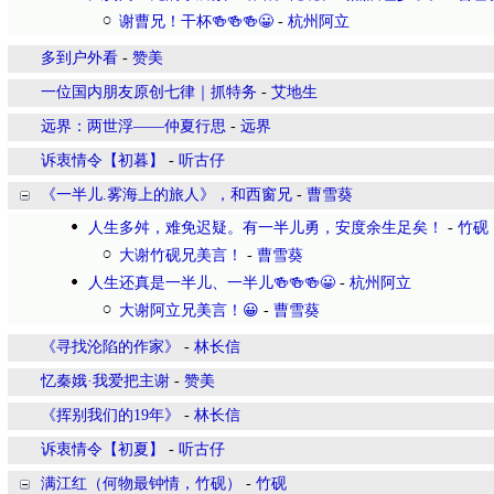
谢曹兄！干杯🍻🍻🍻😀
-
杭州阿立
多到户外看
-
赞美
一位国内朋友原创七律｜抓特务
-
艾地生
远界：两世浮——仲夏行思
-
远界
诉衷情令【初暮】
-
听古仔
《一半儿.雾海上的旅人》，和西窗兄
-
曹雪葵
人生多舛，难免迟疑。有一半儿勇，安度余生足矣！
-
竹砚
大谢竹砚兄美言！
-
曹雪葵
人生还真是一半儿、一半儿🍻🍻🍻😀
-
杭州阿立
大谢阿立兄美言！😀
-
曹雪葵
​《寻找沦陷的作家》
-
林长信
忆秦娥·我爱把主谢
-
赞美
​《挥别我们的19年》
-
林长信
诉衷情令【初夏】
-
听古仔
满江红（何物最钟情，竹砚）
-
竹砚