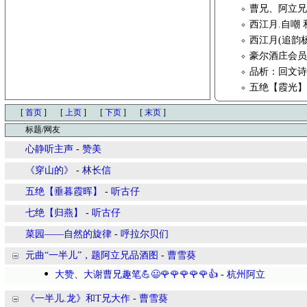
曹兄、阿立兄
西江月.自嘲
西江月(追韵
豪尔酒庄会员
品析：回文
五绝【霞光
[
首页
]
[
上页
]
[
下页
]
[
末页
]
标题/网友
心静听主声
-
赞美
​《穿山的》
-
林长信
五绝【垂暮霞晖】
-
听古仔
七绝【归燕】
-
听古仔
菜园——自然的旋律
-
呼拉尔贝们
元曲“一半儿”，题阿立兄品酒图
-
曹雪葵
大赞、大谢曹兄趣笔💪😃🌹🌹🌹🌹🌹👍
-
杭州阿立
《一半儿.龙》和T兄大作
-
曹雪葵