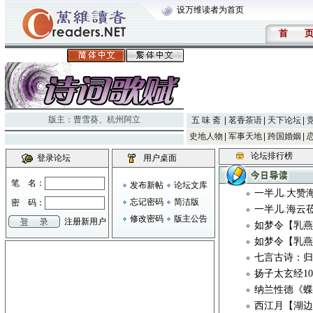
设万维读者为首页
首
版主：
曹雪葵
、
杭州阿立
五 味 斋
茗香茶语
天下论坛
史地人物
军事天地
跨国婚姻
论坛排行榜
登录论坛
用户桌面
笔 名：
发布新帖
论坛文库
一半儿.大赞
忘记密码
简洁版
密 码：
一半儿.海云
修改密码
版主公告
注册新用户
如梦令【乳燕
如梦令【乳燕
七言古诗：归
扬子太玄经1
纳兰性德《
西江月【湖