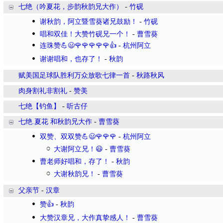
七绝（吟夏花，步韵秋韵兄大作）
-
竹砚
谢秋韵，阿立暨雪葵诸兄鼓励！
-
竹砚
唱和双佳！大赞竹砚兄一个！
-
曹雪葵
连珠赞💪😃🌹🌹🌹🌹🌹👍
-
杭州阿立
谢谢唱和，也存了！
-
秋韵
赋美国足球队胜利万众放歌七律一首
-
秋路秋风
肉身割礼非割礼
-
赞美
七绝【钓鱼】
-
听古仔
七绝.夏花 和秋韵兄大作
-
曹雪葵
双赞、双双赞💪😃🌹🌹🌹
-
杭州阿立
大谢阿立兄！😃
-
曹雪葵
曹老师好唱和，存了！
-
秋韵
大谢秋韵兄！
-
曹雪葵
父亲节
-
汉章
赞👍
-
秋韵
大赞汉章兄，大作真挚感人！
-
曹雪葵