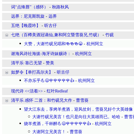
词“点绛唇”（感怀）
-
秋路秋风
远界：尼克斯凯旋
-
远界
五绝【晚霞吟】
-
听古仔
七绝（百樽美酒冠谪仙,兼和阿立暨雪葵兄,竹砚）
-
竹砚
大赞，大谢竹砚兄唱和🍻🍻🍻😀
-
杭州阿立
谢海风诗社海拔-海牙诗妹赐诗：
-
杭州阿立
清平乐·靠己无望
-
赞美
如梦令【单打高尔夫】
-
听古仔
不亦乐乎💪😃🌹🌹🌹🌹🌹👍
-
杭州阿立
现代诗 <<活着>>
-
红叶Redleaf
清平乐.感怀 二首：和竹砚兄大作
-
曹雪葵
望大江东去，享烤羊煮酒，迎风仗剑，雪葵兄好个大英雄像
大谢竹砚兄美言！也只是向往大英雄而已。哈哈
-
曹雪
烧羊煮酒，千杯醉💪😃🌹🌹🌹🌹🌹👍
-
杭州阿立
大谢阿立兄美言！
-
曹雪葵