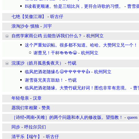
B读着更顺遂。恰是三组比兴，更符合诗歌的习惯。
-
曹雪
七绝【笑傲江湖】
-
听古仔
浪淘沙令·慎独
-
川宇
自然学家雨公鸡 云能告诉我们什么？
-
杭州阿立
这个严重知识帖。很多都不知道。哈哈。大赞阿立兄一个！
谢曹兄！干杯🍻🍻🍻😀
-
杭州阿立
浣溪沙（皓月孤悬夤夜天）
-
竹砚
临风把酒老随缘💪😃🌹🌹🌹🌹🌹👍
-
杭州阿立
谢雪葵兄美言鼓励！
-
竹砚
临风把酒老随缘。大赞竹砚兄好词！图也非常有意境。
-
曹
年轻母亲
-
汉章
愿我们常相聚
-
赞美
［诗经•周南•关雎］的两个问题和本人的修改版。望指教！
-
queen
同步
-
呼拉尔贝们
清平乐【端午】
-
听古仔