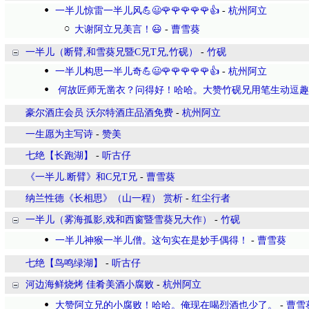
一半儿惊雷一半儿风💪😃🌹🌹🌹🌹🌹👍
-
杭州阿立
大谢阿立兄美言！😃
-
曹雪葵
一半儿（断臂,和雪葵兄暨C兄T兄,竹砚）
-
竹砚
一半儿构思一半儿奇💪😃🌹🌹🌹🌹🌹👍
-
杭州阿立
何故匠师无凿衣？问得好！哈哈。大赞竹砚兄用笔生动逗趣
豪尔酒庄会员 沃尔特酒庄品酒免费
-
杭州阿立
一生愿为主写诗
-
赞美
七绝【长跑湖】
-
听古仔
《一半儿.断臂》和C兄T兄
-
曹雪葵
纳兰性德《长相思》（山一程） 赏析
-
红尘行者
一半儿（雾海孤影,戏和西窗暨雪葵兄大作）
-
竹砚
一半儿神猴一半儿僧。这句实在是妙手偶得！
-
曹雪葵
七绝【鸟鸣绿湖】
-
听古仔
河边海鲜烧烤 佳肴美酒小腐败
-
杭州阿立
大赞阿立兄的小腐败！哈哈。俺现在喝烈酒也少了。
-
曹雪