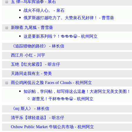
五 律--乌军挥油拳
-
泉石
战火不得人心。
-
泉石
俄罗斯越打越吃力了。大赞泉石兄好律！
-
曹雪葵
新聊斋.九尾狐
-
曹雪葵
这是要新系列啦？！🍻🍻🍻😀
-
杭州阿立
​《追踪猎物的路径》
-
林长信
西江月·小红
-
川宇
五绝【红光紫霞】
-
听古仔
天路同走我有主
-
赞美
雨公鸡闲侃云之脸 Faces of Clouds
-
杭州阿立
知识帖，学问帖，却写得这么逗趣！大谢阿立兄美文美图！
谢曹兄！干杯🍻🍻🍻😀
-
杭州阿立
《mj 斯人》
-
林长信
清平乐【球轻道远】
-
听古仔
Oxbow Public Market 牛轭公共市场
-
杭州阿立