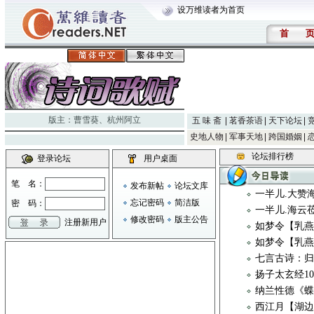
设万维读者为首页
首
版主：
曹雪葵
、
杭州阿立
五 味 斋
茗香茶语
天下论坛
史地人物
军事天地
跨国婚姻
论坛排行榜
登录论坛
用户桌面
笔 名：
发布新帖
论坛文库
一半儿.大赞
忘记密码
简洁版
密 码：
一半儿.海云
修改密码
版主公告
注册新用户
如梦令【乳燕
如梦令【乳燕
七言古诗：归
扬子太玄经1
纳兰性德《
西江月【湖