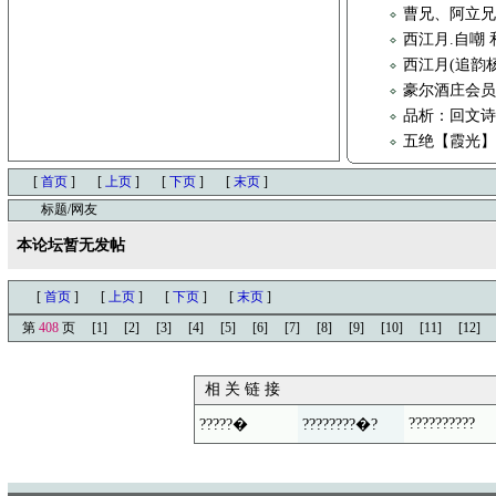
曹兄、阿立兄
西江月.自嘲
西江月(追韵
豪尔酒庄会员
品析：回文
五绝【霞光
[
首页
]
[
上页
]
[
下页
]
[
末页
]
标题/网友
本论坛暂无发帖
[
首页
]
[
上页
]
[
下页
]
[
末页
]
第
408
页
[1]
[2]
[3]
[4]
[5]
[6]
[7]
[8]
[9]
[10]
[11]
[12]
相 关 链 接
??????????
?????�
????????�?