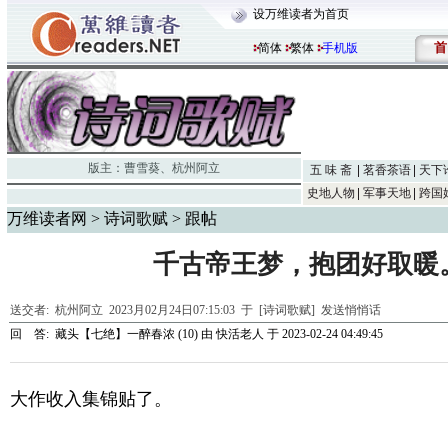
设万维读者为首页
首
简体
繁体
手机版
版主：
曹雪葵
、
杭州阿立
五 味 斋
茗香茶语
天下
史地人物
军事天地
跨国
万维读者网
>
诗词歌赋
> 跟帖
千古帝王梦，抱团好取暖
送交者:
杭州阿立
2023月02月24日07:15:03 于 [诗词歌赋]
发送悄悄话
回 答:
藏头【七绝】一醉春浓 (10)
由
快活老人
于 2023-02-24 04:49:45
大作收入集锦贴了。