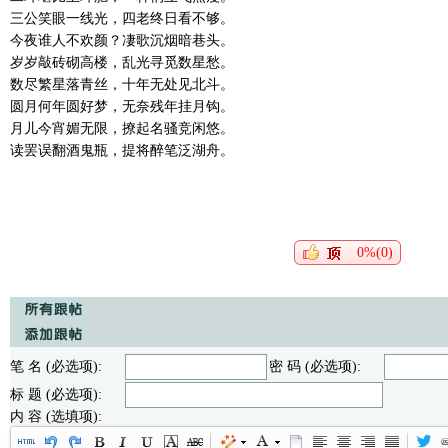
三公笑眼一线光，四老终日看不够。
今夜谁人不欢颜？凄歌沉烟暗巷头。
岁岁敲砖砌高楼，乱光寻觅数星愁。
数尽繁星落青丝，十年无处见北斗。
圆月何年圆好梦，无奈残年挂月钩。
月儿今宵媚无限，撩起名骚竞闲悠。
读罢误翻酒鬼瓶，提将醉笔泛湖舟。
0%(0)
笔 名 (必选项):
密 码 (必选项):
标 题 (必选项):
内 容 (选填项):