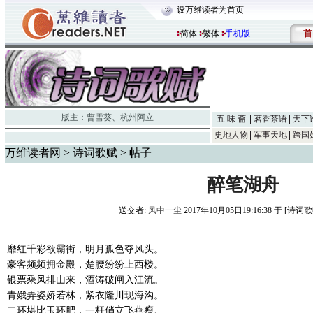
设万维读者为首页
首
简体
繁体
手机版
版主：
曹雪葵
、
杭州阿立
五 味 斋
茗香茶语
天下
史地人物
军事天地
跨国
万维读者网
>
诗词歌赋
> 帖子
醉笔湖舟
送交者:
风中一尘
2017年10月05日19:16:38 于 [诗词
靡红千彩欲霸街，明月孤色夺风头。
豪客频频拥金殿，楚腰纷纷上西楼。
银票乘风排山来，酒涛破闸入江流。
青娥弄姿娇若林，紧衣隆川现海沟。
二环堪比玉环肥，一杆俏立飞燕瘦。