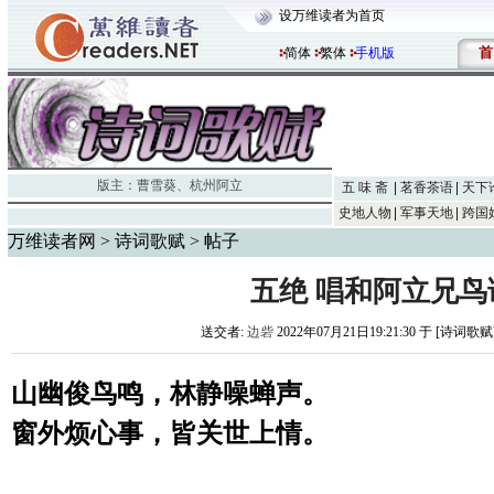
设万维读者为首页
首
简体
繁体
手机版
版主：
曹雪葵
、
杭州阿立
五 味 斋
茗香茶语
天下
史地人物
军事天地
跨国
万维读者网
>
诗词歌赋
> 帖子
五绝 唱和阿立兄鸟
送交者:
边砦
2022年07月21日19:21:30 于 [诗词歌赋
山幽俊鸟鸣，林静噪蝉声。
窗外烦心事，皆关世上情。