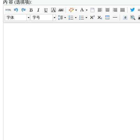
内 容 (选填项):
字体
字号