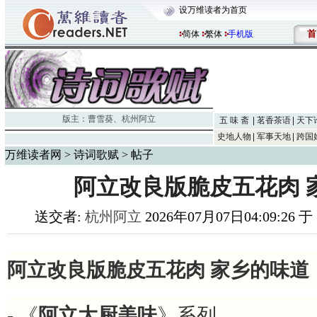
设万维读者为首页
首
简体
繁体
手机版
版主：
曹雪葵
、
杭州阿立
五 味 斋
茗香茶语
天下
史地人物
军事天地
跨国
万维读者网
>
诗词歌赋
> 帖子
阿立改良版脆皮五花肉 
送交者:
杭州阿立
2026年07月07日04:09:26 
阿立改良版脆皮五花肉 家乡的味道
- 《
阿立大厨美味
》系列