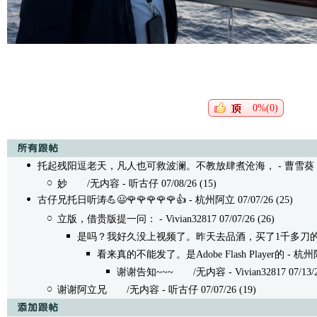
0%(0)
托起残阳逗老天，凡人也可救波澜。不教放肆煮沧海，
- 曹雪葵 07
妙
/无内容 - 听古仔 07/08/26 (15)
古仔兄托日听涛💪😃🌹🌹🌹🌹🌹👍
- 杭州阿立 07/07/26 (25)
立版，借贵版提一问：
- Vivian32817 07/07/26 (26)
是吗？我好久没上视频了。昨天去品酒，买了1千多刀
看来真的不能发了。是Adobe Flash Player的
- 杭州阿立
谢谢告知~~~
/无内容 - Vivian32817 07/13/2
谢谢阿立兄
/无内容 - 听古仔 07/07/26 (19)