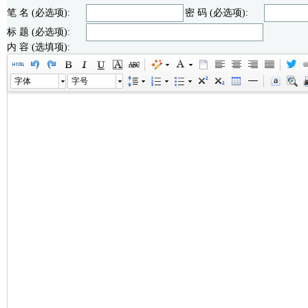
笔 名 (必选项):
密 码 (必选项):
标 题 (必选项):
内 容 (选填项):
字体
字号