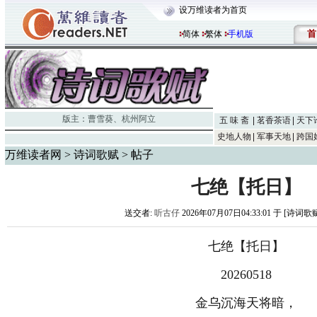
设万维读者为首页
首
简体
繁体
手机版
版主：
曹雪葵
、
杭州阿立
五 味 斋
茗香茶语
天下
史地人物
军事天地
跨国
万维读者网
>
诗词歌赋
> 帖子
七绝【托日】
送交者:
听古仔
2026年07月07日04:33:01 于 [诗词歌
七绝【托日】
20260518
金乌沉海天将暗，