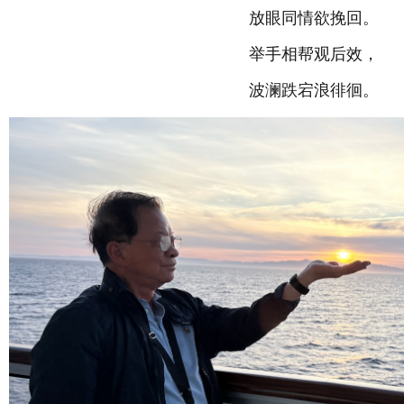
放眼同情欲挽回。
举手相帮观后效，
波澜跌宕浪徘徊。