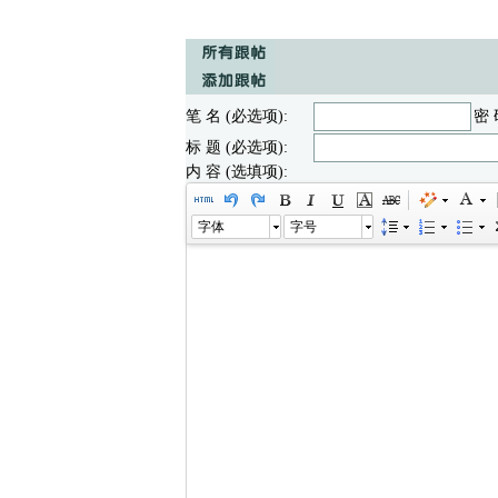
笔 名 (必选项):
密 
标 题 (必选项):
内 容 (选填项):
字体
字号