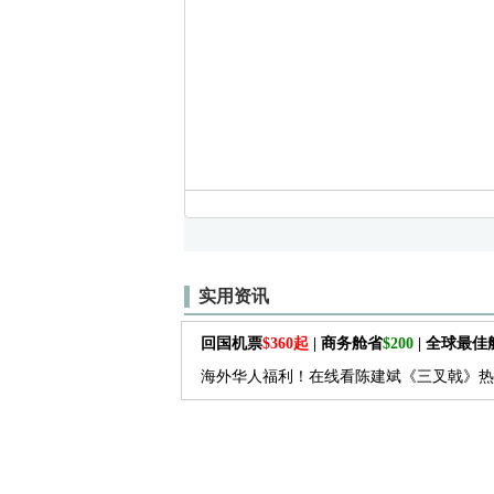
实用资讯
回国机票
$360起
| 商务舱省
$200
| 全球最
海外华人福利！在线看陈建斌《三叉戟》热