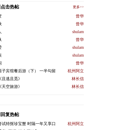
周点击热帖
更多>>
变
曾华
秋
曾华
人
shulam
纵
曾华
爱
shulam
表
shulam
问
曾华
西子宾馆餐后游（下） 一半勾留
杭州阿立
《且逃且觅》
林长信
《天空旅游》
林长信
周回复热帖
考试特抠珍宝蟹 时隔一年又享口
杭州阿立