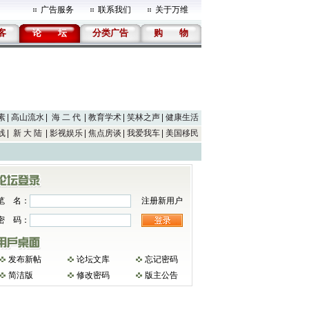
广告服务
联系我们
关于万维
客
论
坛
分类广告
购
物
素
高山流水
海 二 代
教育学术
笑林之声
健康生活
线
新 大 陆
影视娱乐
焦点房谈
我爱我车
美国移民
笔 名：
注册新用户
密 码：
发布新帖
论坛文库
忘记密码
简洁版
修改密码
版主公告