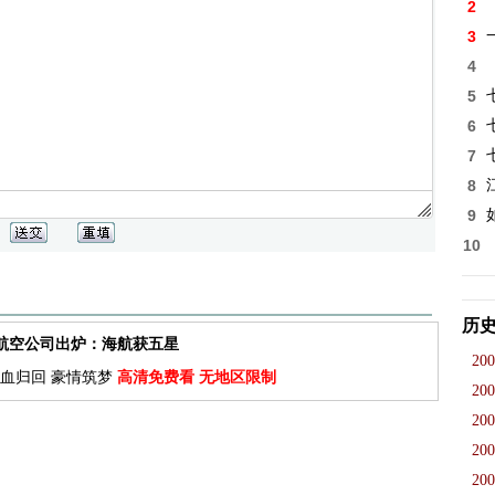
2
3
4
5
6
7
8
9
10
历
佳航空公司出炉：海航获五星
200
血归回 豪情筑梦
高清免费看 无地区限制
200
200
200
200