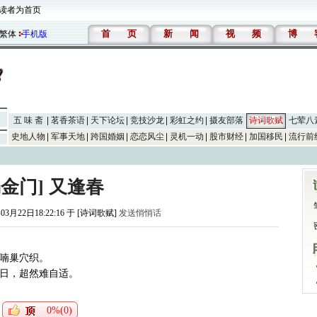
读者为首页
首
页
新
闻
视
频
博
繁体
手机版
五 味 斋
茗香茶语
天下论坛
竞技沙龙
彩虹之约
摄友部落
诗词歌赋
七荤八
史地人物
军事天地
跨国婚姻
恋恋风尘
灵机一动
股市财经
加国移民
流行前
谒金门] 又逢春
03月22日18:22:16 于 [诗词歌赋]
发送悄悄话
喃巢穴织。
三竿日，超然难自适。
0%(0)