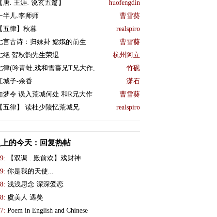
【唐. 王涯. 说玄五篇】
huofengdin
一半儿.李师师
曹雪葵
【五律】秋暮
realspiro
七言古诗：归妹卦 嫦娥的前生
曹雪葵
七绝 贺秋韵先生荣退
杭州阿立
七律(吟青蛙,戏和雪葵兄T兄大作,
竹砚
江城子-余香
潇石
如梦令 误入荒城何处 和R兄大作
曹雪葵
【五律】 读杜少陵忆荒城兄
realspiro
史上的今天：回复热帖
9:
【双调 . 殿前欢】戏财神
9:
你是我的天使...
8:
浅浅思念 深深爱恋
8:
虞美人 遇獒
7:
Poem in English and Chinese