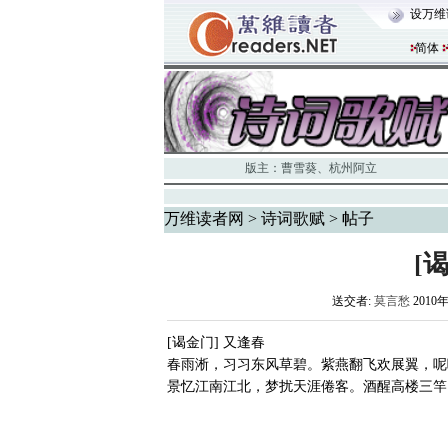
设万维
简体
版主：
曹雪葵
、
杭州阿立
万维读者网
>
诗词歌赋
> 帖子
[
送交者:
莫言愁
2010年
[谒金门] 又逢春
春雨淅，习习东风草碧。紫燕翻飞欢展翼，呢
景忆江南江北，梦扰天涯倦客。酒醒高楼