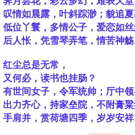
霁月昙花，彩云多幻，难表天堂
叹情如晨露，叶斜踪渺；貌追
夏
低位丫鬟，多情公子，爱恋如丝
后人怅，凭雪琴弄笔，情苦神觞
红尘总是无常，
又何必，读书也挂肠？
有世间女子，令军统帅；厅中领
出力齐心，持家垒院，不附膏粱
手肩并，赏荷塘四季，岁岁安祥