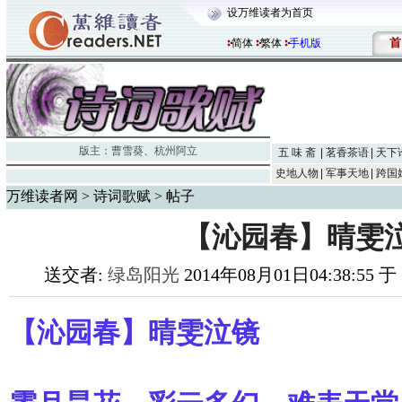
设万维读者为首页
首
简体
繁体
手机版
版主：
曹雪葵
、
杭州阿立
五 味 斋
茗香茶语
天下
史地人物
军事天地
跨国
万维读者网
>
诗词歌赋
> 帖子
【沁园春】晴雯
送交者:
绿岛阳光
2014年08月01日04:38:55 
【沁园春】晴雯泣镜