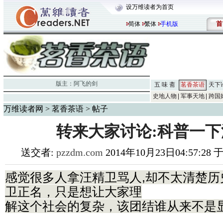
设万维读者为首页
首
简体
繁体
手机版
版主：
阿飞的剑
五 味 斋
茗香茶语
天下
史地人物
军事天地
跨国
万维读者网
>
茗香茶语
> 帖子
转来大家讨论:科普一下
送交者:
pzzdm.com
2014年10月23日04:57:28
感觉很多人拿汪精卫骂人,却不太清楚历
卫正名，只是想让大家理
解这个社会的复杂，该团结谁从来不是