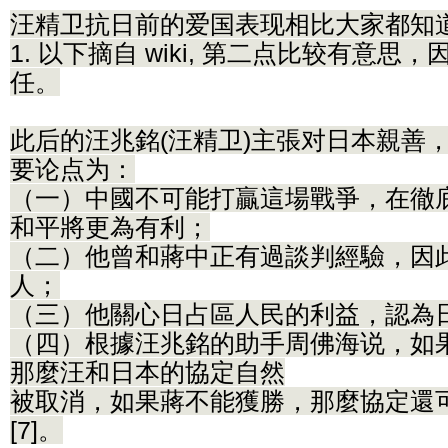
汪精卫抗日前的爱国表现相比大家都知
1. 以下摘自 wiki, 第二点比较有意
任。
此后的汪兆銘(汪精卫)主張对日本親善，
要论点为：
（一）中國不可能打贏這場戰爭，在徹
和平將更為有利；
（二）他曾和蔣中正有過談判經驗，因
人；
（三）他關心日占區人民的利益，認為
（四）根據汪兆銘的助手周佛海说，如
那麼汪和日本的協定自然
被取消，如果蔣不能獲勝，那麼協定還
[7]。