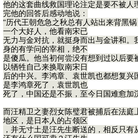
他的这套曲线救国理论注定是要不被人
完他的回答后感动地说：
"历代王朝危急之秋总有人站出来背黑
一个大好人，他看南宋已
无力与金对抗，就挺身而出与金讲和。
身的有学问的宰相，绝不
是傻瓜。他当初何尝没有想到过以后要
以牺牲自己来换取南宋日
后的中兴。李鸿章、袁世凯也都想复兴
是李鸿章死了，袁世凯也
死了，中国还是不振，至今日国难愈加沉
而汪精卫之妻烈女陈璧君被捕后在法庭
地区，是日本人的占领区
，并无寸土是汪先生断送的，相反只有