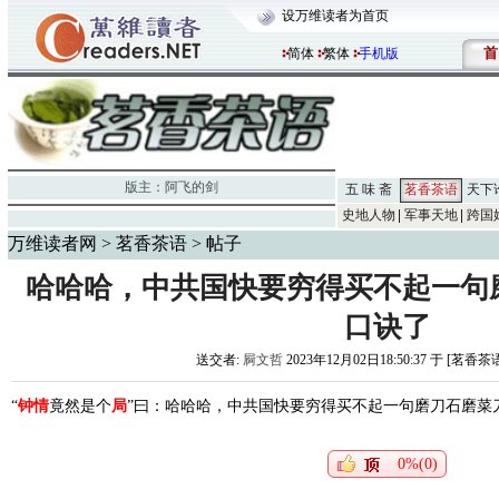
设万维读者为首页
首
简体
繁体
手机版
版主：
阿飞的剑
五 味 斋
茗香茶语
天下
史地人物
军事天地
跨国
万维读者网
>
茗香茶语
> 帖子
哈哈哈，中共国快要穷得买不起一句
口诀了
送交者:
屙文哲
2023年12月02日18:50:37 于 [茗香茶
“
钟情
竟然是个
局
”曰：哈哈哈，中共国快要穷得买不起一句磨刀石磨菜
0%(0)