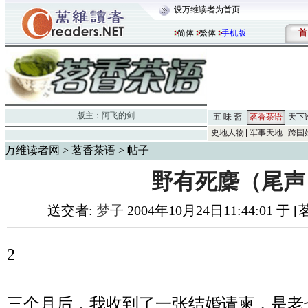
设万维读者为首页
首
简体
繁体
手机版
版主：
阿飞的剑
五 味 斋
茗香茶语
天下
史地人物
军事天地
跨国
万维读者网
>
茗香茶语
> 帖子
野有死麇（尾声
送交者:
梦子
2004年10月24日11:44:01 于
2
三个月后，我收到了一张结婚请柬，是老