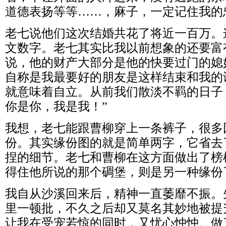
道德表扬等等……，麻子，一定记住我的
老七说他们这次结婚共花了将近一百万。
文数字。老七其实比我以前想象的还要富
说，他的财产大部分是他的快要过门的媳
自称是我最要好的朋友是这样结束和我的
就意味着自立。从前我们散淡不羁的日子
你是你，我是我！”
我想，老七能跟曹柳穿上一条裤子，很多
份。其实缘份图的就是简单两字，它省去
捏的细节。老七和曹柳在这方面做出了榜
得住他所说的那个碉堡，则是另一种缘份
我自从沙溪回来后，精神一直萎靡不振。
里一顿批，不久之后却又莫名其妙地被提
让我在受宠若惊的同时，又忧心忡忡。做