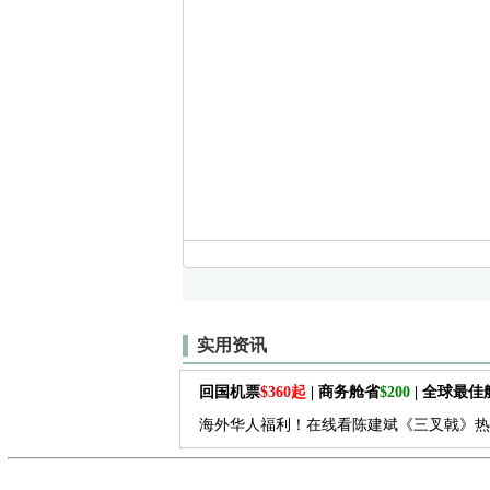
实用资讯
回国机票
$360起
| 商务舱省
$200
| 全球最
海外华人福利！在线看陈建斌《三叉戟》热