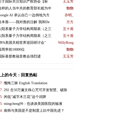
关于国际关注知识产权协会【标
王玉芳
这样的人当中共的教育部长能为中
覅覅
Google AI 承认自己一边倒地为方
亦明_
性本善——我对善的注解·我和De
方方
太阳系量子力学结构周期表（之三
五十肩
太阳系量子力学结构周期表（之三
五十肩
“JPA美国关税世界巡回研讨会”
WillyRong
圆周率前10000位
覅覅
国际基督教福音教会强烈谴
王玉芳
史上的今天：回复热帖
7:
懺悔三昧 English Translation
7:
292 念50万遍文殊心咒可开发智慧、破除
5:
闲侃“减字木兰花”这个词牌
5:
mingcheng99：也谈谈美国医院的输液
4:
南韩与美国是不是制度上比中国先进？