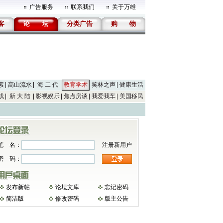
广告服务
联系我们
关于万维
客
论
坛
分类广告
购
物
素
高山流水
海 二 代
教育学术
笑林之声
健康生活
线
新 大 陆
影视娱乐
焦点房谈
我爱我车
美国移民
笔 名：
注册新用户
密 码：
发布新帖
论坛文库
忘记密码
简洁版
修改密码
版主公告