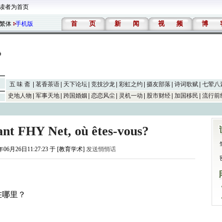
读者为首页
首
页
新
闻
视
频
博
繁体
手机版
五 味 斋
茗香茶语
天下论坛
竞技沙龙
彩虹之约
摄友部落
诗词歌赋
七荤八
史地人物
军事天地
跨国婚姻
恋恋风尘
灵机一动
股市财经
加国移民
流行前
ant FHY Net, où êtes-vous?
年06月26日11:27:23 于 [教育学术]
发送悄悄话
在哪里？