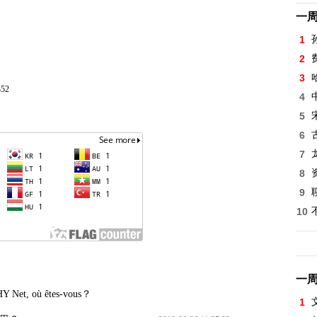
一
1
2
3
352
4
5
6
7
8
9
10
一
Net, où êtes-vous？
1