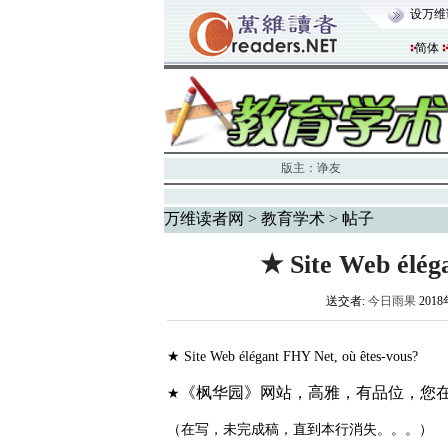
设万维
简体
版主：
诤友
万维读者网
>
教育学术
> 帖子
★ Site Web élég
送交者:
今日雨果
2018
★ Site Web élégant FHY Net, où êtes-vous?
《枫华园》网站，高雅，有品位，您
★
（在写，未完成稿，直到本行消失。。。）