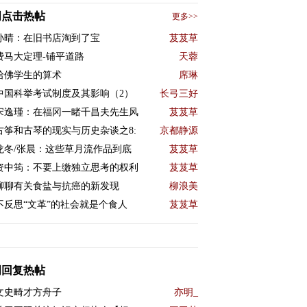
周点击热帖
更多>>
孙晴：在旧书店淘到了宝
芨芨草
费马大定理-铺平道路
天蓉
哈佛学生的算术
席琳
中国科举考试制度及其影响（2）
长弓三好
宋逸瑾：在福冈一睹千昌夫先生风
芨芨草
古筝和古琴的现实与历史杂谈之8:
京都静源
龙冬/张晨：这些草月流作品到底
芨芨草
资中筠：不要上缴独立思考的权利
芨芨草
聊聊有关食盐与抗癌的新发现
柳浪美
不反思“文革”的社会就是个食人
芨芨草
周回复热帖
文史畸才方舟子
亦明_